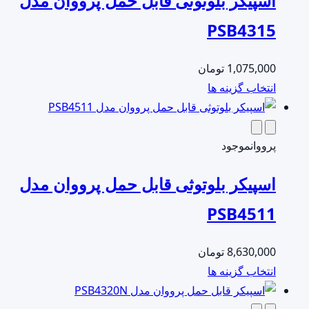
اسپیکر بلوتوثی قابل حمل پرووان مدل
PSB4315
1,075,000
تومان
این
انتخاب گزینه ها
محصول
دارای
انواع
پرووان
موجود
مختلفی
اسپیکر بلوتوثی قابل حمل پرووان مدل
می
باشد.
PSB4511
گزینه
ها
8,630,000
تومان
ممکن
این
انتخاب گزینه ها
است
محصول
در
دارای