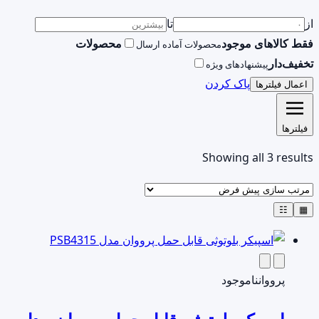
از
تا
فقط کالاهای موجود
محصولات
محصولات آماده ارسال
تخفیف‌دار
پیشنهادهای ویژه
پاک کردن
اعمال فیلترها
فیلترها
Showing all 3 results
☷
▦
پرووان
ناموجود