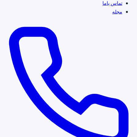
تماس باما
مجله