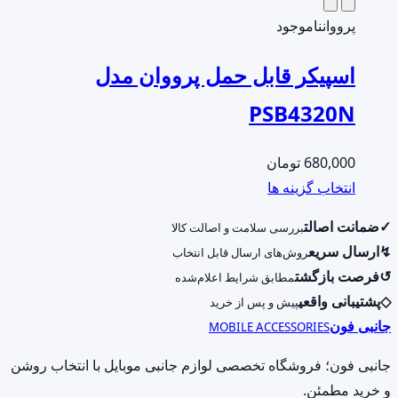
صفحه
انواع
پرووان
ناموجود
محصول
مختلفی
انتخاب
اسپیکر قابل حمل پرووان مدل
می
شوند
باشد.
PSB4320N
گزینه
ها
680,000
تومان
ممکن
این
انتخاب گزینه ها
است
محصول
در
✓
ضمانت اصالت
بررسی سلامت و اصالت کالا
دارای
صفحه
↯
ارسال سریع
روش‌های ارسال قابل انتخاب
انواع
محصول
↺
فرصت بازگشت
مطابق شرایط اعلام‌شده
مختلفی
انتخاب
◇
پشتیبانی واقعی
پیش و پس از خرید
می
شوند
جانبی فون
MOBILE ACCESSORIES
باشد.
گزینه
جانبی فون؛ فروشگاه تخصصی لوازم جانبی موبایل با انتخاب روشن
ها
و خرید مطمئن.