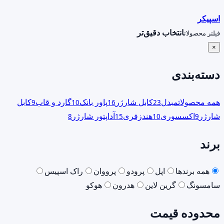
اسپیکر
انتخاب دقیق‌تر
فیلتر محصولات
×
دسته‌بندی
همه محصولات
مبدل
کابل شارژر
پاور بانک
گارد و قاب
کابل
9
10
16
23
شارژر
اکسسوری
هندزفری
آداپتور شارژر
8
15
10
9
برند
همه برندها
اپل
پرودو
پرووان
راک اسپیس
سامسونگ
گرین لاین
هدرون
هوکو
محدوده قیمت