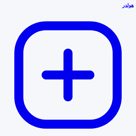
هولدر