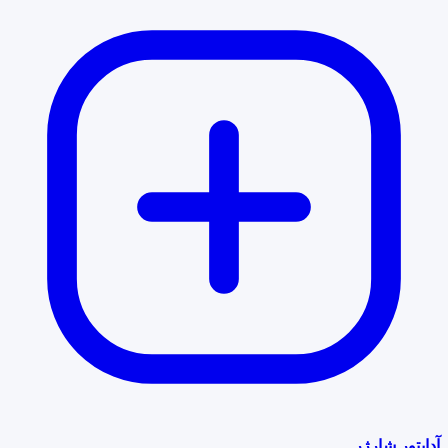
آداپتور شارژر