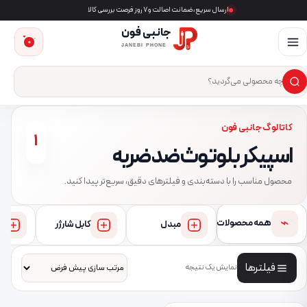
ارسال سریع، ضمانت اصالت و ۷ روز فرصت بررسی کالا
جانبی فون
0
JANEBI PHONE
×
ست‌وجوی محصول
کاتالوگ جانبی فون
1
اسپیکر بلوتوث ضد ضربه
محصول مناسب را با دسته‌بندی و فیلترهای دقیق، سریع‌تر پیدا کنید.
⌁
همه محصولات
مبدل
کابل شارژر
فیلترها
نمایش یک نتیجه