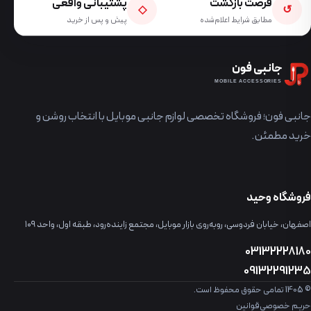
فرصت بازگشت
پشتیبانی واقعی
◇
↺
مطابق شرایط اعلام‌شده
پیش و پس از خرید
جانبی فون
MOBILE ACCESSORIES
جانبی فون؛ فروشگاه تخصصی لوازم جانبی موبایل با انتخاب روشن و
خرید مطمئن.
فروشگاه وحید
اصفهان، خیابان فردوسی، روبه‌روی بازار موبایل، مجتمع زاینده‌رود، طبقه اول، واحد ۱۰۹
03132228180
09132291235
© 1405 تمامی حقوق محفوظ است.
حریم خصوصی
قوانین