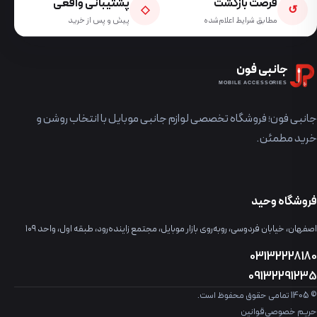
فرصت بازگشت
پشتیبانی واقعی
◇
↺
مطابق شرایط اعلام‌شده
پیش و پس از خرید
جانبی فون
MOBILE ACCESSORIES
جانبی فون؛ فروشگاه تخصصی لوازم جانبی موبایل با انتخاب روشن و
خرید مطمئن.
فروشگاه وحید
اصفهان، خیابان فردوسی، روبه‌روی بازار موبایل، مجتمع زاینده‌رود، طبقه اول، واحد ۱۰۹
03132228180
09132291235
© 1405 تمامی حقوق محفوظ است.
حریم خصوصی
قوانین