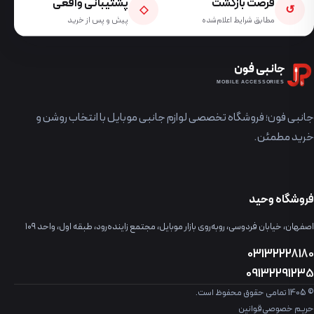
فرصت بازگشت
پشتیبانی واقعی
◇
↺
مطابق شرایط اعلام‌شده
پیش و پس از خرید
جانبی فون
MOBILE ACCESSORIES
جانبی فون؛ فروشگاه تخصصی لوازم جانبی موبایل با انتخاب روشن و
خرید مطمئن.
فروشگاه وحید
اصفهان، خیابان فردوسی، روبه‌روی بازار موبایل، مجتمع زاینده‌رود، طبقه اول، واحد ۱۰۹
03132228180
09132291235
© 1405 تمامی حقوق محفوظ است.
حریم خصوصی
قوانین