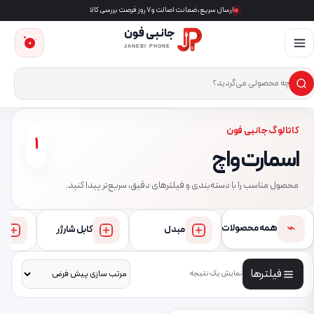
ارسال سریع، ضمانت اصالت و ۷ روز فرصت بررسی کالا
جانبی فون
0
JANEBI PHONE
×
ست‌وجوی محصول
کاتالوگ جانبی فون
1
اسمارت واچ
محصول مناسب را با دسته‌بندی و فیلترهای دقیق، سریع‌تر پیدا کنید.
⌁
همه محصولات
مبدل
کابل شارژر
فیلترها
نمایش یک نتیجه