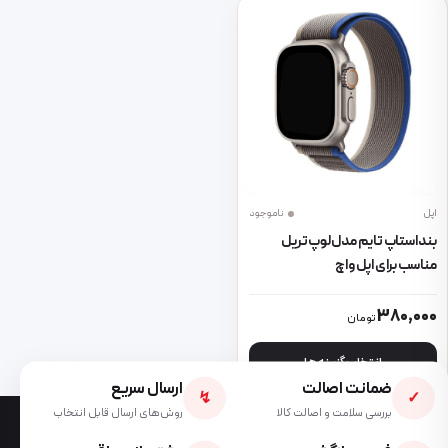
اپل
ناموجود
بند استاپ تایم مدل لوپ تریل
مناسب برای اپل واچ
42/44/45/49 میلی متری
این محصول دارای انواع مختلفی می باشد. گزینه ها ممکن است در صفحه 
380,000
تومان
انتخاب گزینه ها
ضمانت اصالت
ارسال سریع
↯
✓
بررسی سلامت و اصالت کالا
روش‌های ارسال قابل انتخاب