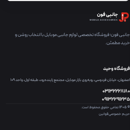
جانبی فون
MOBILE ACCESSORIES
جانبی فون؛ فروشگاه تخصصی لوازم جانبی موبایل با انتخاب روشن و
خرید مطمئن.
فروشگاه وحید
اصفهان، خیابان فردوسی، روبه‌روی بازار موبایل، مجتمع زاینده‌رود، طبقه اول، واحد ۱۰۹
03132228180
09132291235
© 1405 تمامی حقوق محفوظ است.
حریم خصوصی
قوانین