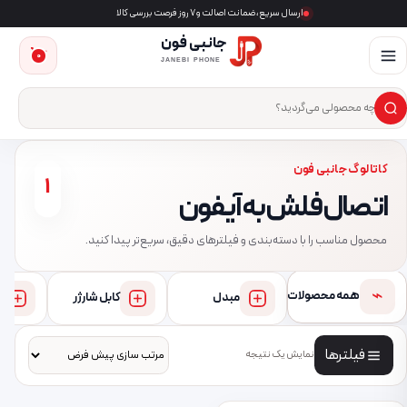
ارسال سریع، ضمانت اصالت و ۷ روز فرصت بررسی کالا
جانبی فون
0
JANEBI PHONE
×
ست‌وجوی محصول
کاتالوگ جانبی فون
1
اتصال فلش به آیفون
محصول مناسب را با دسته‌بندی و فیلترهای دقیق، سریع‌تر پیدا کنید.
⌁
همه محصولات
مبدل
کابل شارژر
فیلترها
نمایش یک نتیجه