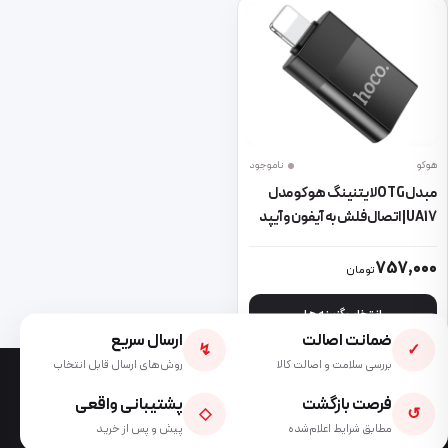
هوکو
ناموجود
مبدل OTG لایتنینگ هوکو مدل
UA17 | اتصال فلش به آیفون و آیپد
این محصول دارای انواع مختلفی می باشد. گزینه ها ممکن است در صفحه 
757,000
تومان
انتخاب گزینه ها
ضمانت اصالت
ارسال سریع
↯
✓
بررسی سلامت و اصالت کالا
روش‌های ارسال قابل انتخاب
فرصت بازگشت
پشتیبانی واقعی
◇
↺
مطابق شرایط اعلام‌شده
پیش و پس از خرید