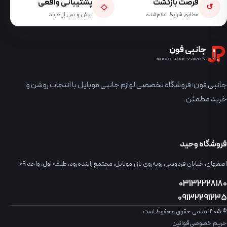
فرصت بازگشت
پشتیبانی واقعی
◇
↺
مطابق شرایط اعلام‌شده
پیش و پس از خرید
جانبی فون
MOBILE ACCESSORIES
جانبی فون؛ فروشگاه تخصصی لوازم جانبی موبایل با انتخاب روشن و
خرید مطمئن.
فروشگاه وحید
اصفهان، خیابان فردوسی، روبه‌روی بازار موبایل، مجتمع زاینده‌رود، طبقه اول، واحد ۱۰۹
03132228180
09132291235
© 1405 تمامی حقوق محفوظ است.
حریم خصوصی
قوانین