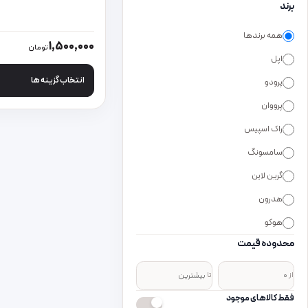
برند
همه برندها
این محصول دارای انواع
1,500,000
تومان
اپل
انتخاب گزینه ها
پرودو
پرووان
راک اسپیس
سامسونگ
گرین لاین
هدرون
هوکو
محدوده قیمت
از
تا
فقط کالاهای موجود