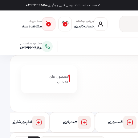
✓ ضمانت اصالت
✓ ارسال قابل پیگیری
03132228180
ورود یا ثبت‌نام
سبد خرید
0
0
حساب کاربری
مشاهده سبد
مشاوره و پشتیبانی
03132228180
1
محصول برای
انتخاب
اکسسوری
هندزفری
آداپتور شارژر