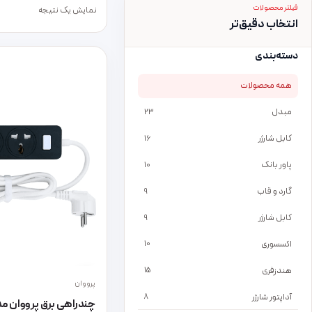
فیلتر محصولات
نمایش یک نتیجه
انتخاب دقیق‌تر
دسته‌بندی
همه محصولات
مبدل
23
کابل شارژر
16
پاور بانک
10
گارد و قاب
9
کابل شارژر
9
اکسسوری
10
هندزفری
15
پرووان
آداپتور شارژر
8
چندراهی برق پرووان مدل 615