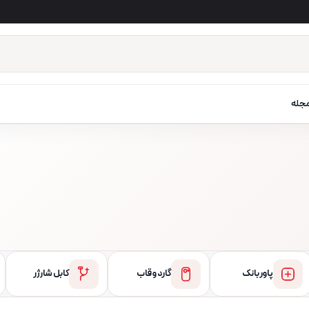
جله
پاور بانک
گارد و قاب
کابل شارژر