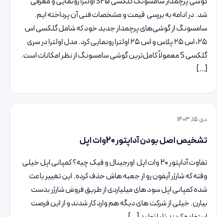
گوشی پرچمدار سامسونگ گلکسی S25 اولترا رونمایی و معرفی
شد. در ادامه به بررسی قیمت و مشخصات فنی آن پرداخته ایم.
سامسونگ از گوشی‌های پرچمدار جدید خود که شامل گلکسی اس
۲۵، اس ۲۵ پلاس و اس ۲۵ اولترا رونمایی کرد. مدل اولترا در سری
گلکسی S معمولاً کامل‌ترین گوشی سامسونگ از نظر امکانات است.
[…]
دی 15, 1403
تشخیص اصل بودن آداپتور 20وات اپل
تفاوت آداپتور 20 وات اپل اورجینال و فیک چیه؟ کمپانی اپل خیلی
وقته که شارژر آیفون رو از جعبه هاش حذف کرده. این تغییر باعث
شده کمپانی اپل سود های میلیاردی از طریق فروش شارژر بدست
بیارن. خیلی از شرکت های دیگه هم وارد کار شدند و از این فرصت