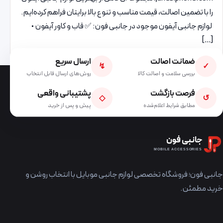
را با تضمین اصالت، قیمت مناسب و تنوع بالا برایتان فراهم کرده‌ایم.
لوازم جانبی آیفون موجود در جانبی فون: ✅ قاب و کاور آیفون •
[…]
ضمانت اصالت
ارسال سریع
↯
✓
بررسی سلامت و اصالت کالا
روش‌های ارسال قابل انتخاب
فرصت بازگشت
پشتیبانی واقعی
◇
↺
مطابق شرایط اعلام‌شده
پیش و پس از خرید
جانبی فون
MOBILE ACCESSORIES
جانبی فون؛ فروشگاه تخصصی لوازم جانبی موبایل با انتخاب روشن و
خرید مطمئن.