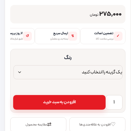
275,000
تومان
تضمین اصالت
ارسال سریع
۷ روز بررسی
↺
↯
✓
بررسی سلامت کالا
بسته‌بندی مطمئن
طبق شرایط فروشگاه
رنگ
OTG تایپ سی HOCO UA17 | تبدیل OTG هوکو Type-C عدد
افزودن به سبد خرید
⇄
♡
افزودن به علاقه‌مندی‌ها
مقایسه محصول