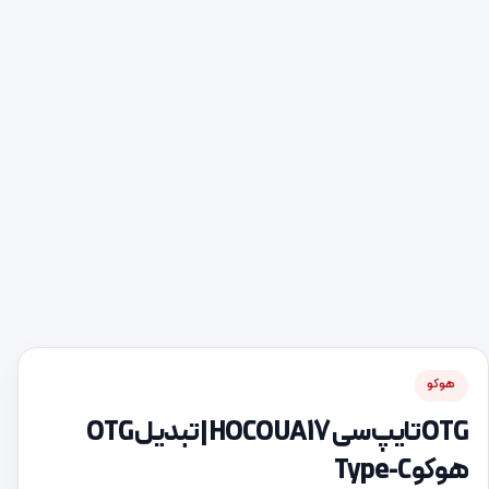
هوکو
OTG تایپ سی HOCO UA17 | تبدیل OTG
هوکو Type-C