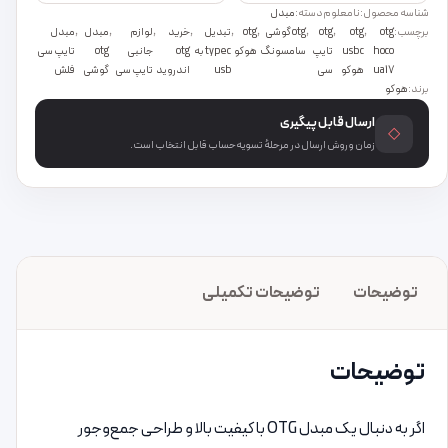
شناسه محصول:
نامعلوم
دسته:
مبدل
برچسب:
otg
,
otg
,
otg
,
otg گوشی
,
otg
,
تبدیل
,
خرید
,
لوازم
,
مبدل
,
مبدل
hoco
usb c
تایپ
سامسونگ
هوکو
type c به
otg
جانبی
otg
تایپ سی
ua17
هوکو
سی
usb
اندروید
تایپ سی
گوشی
فلش
برند:
هوکو
ارسال قابل پیگیری
◇
زمان و روش ارسال در مرحلهٔ تسویه‌حساب قابل انتخاب است.
توضیحات
توضیحات تکمیلی
توضیحات
اگر به دنبال یک مبدل OTG با کیفیت بالا و طراحی جمع‌وجور