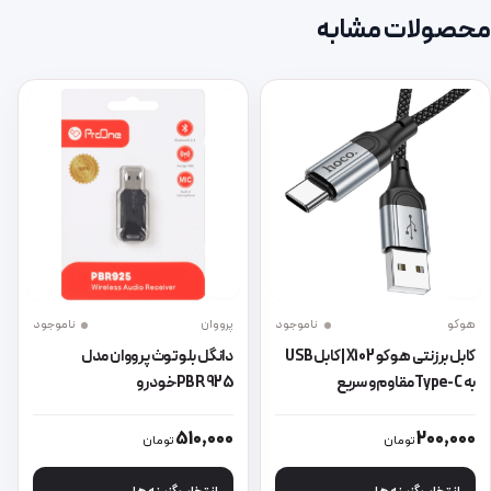
محصولات مشابه
هوکو
ناموجود
پرووان
ناموجود
کابل برزنتی هوکو X102 | کابل USB
دانگل بلوتوث پرووان مدل
به Type-C مقاوم و سریع
PBR925خودرو
این محصول دارای انواع مختلفی می باشد. گزینه ها ممکن است در صفحه 
این محصول دارای انواع مختلفی می 
510,000
200,000
تومان
تومان