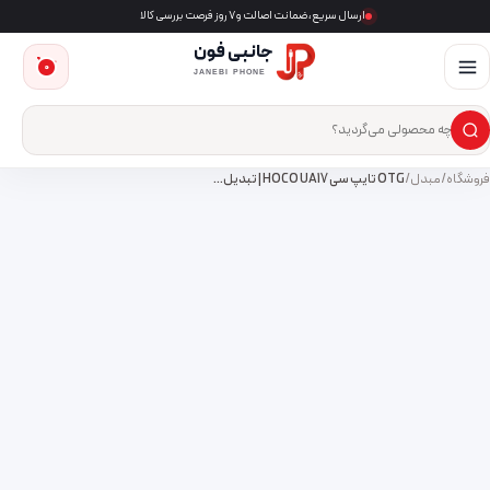
ارسال سریع، ضمانت اصالت و ۷ روز فرصت بررسی کالا
جانبی فون
0
JANEBI PHONE
×
ست‌وجوی محصول
فروشگاه
/
مبدل
/
OTG تایپ سی HOCO UA17 | تبدیل…