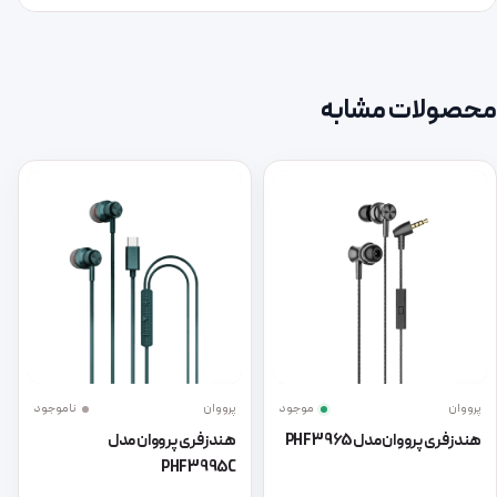
محصولات مشابه
پرووان
موجود
پرووان
ناموجود
هندزفری پرووان مدل PHF3965
هندزفری پرووان مدل
PHF3995C