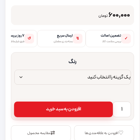
600,000
تومان
تضمین اصالت
ارسال سریع
۷ روز بررسی
↺
↯
✓
بررسی سلامت کالا
بسته‌بندی مطمئن
طبق شرایط فروشگاه
رنگ
هندزفری سیمی تایپ سی پرووان مدل PHF3916 عدد
افزودن به سبد خرید
⇄
♡
افزودن به علاقه‌مندی‌ها
مقایسه محصول