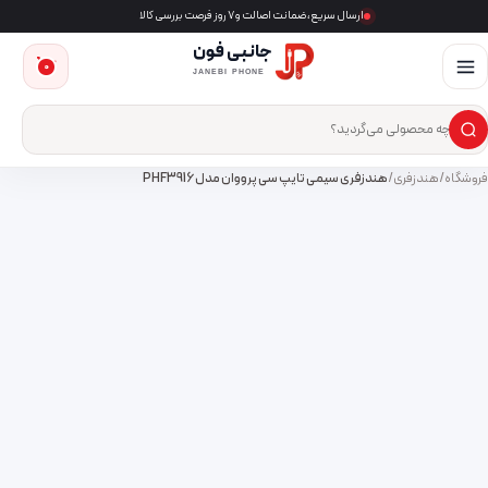
ارسال سریع، ضمانت اصالت و ۷ روز فرصت بررسی کالا
جانبی فون
0
JANEBI PHONE
×
ست‌وجوی محصول
فروشگاه
/
هندزفری
/
هندزفری سیمی تایپ سی پرووان مدل PHF3916