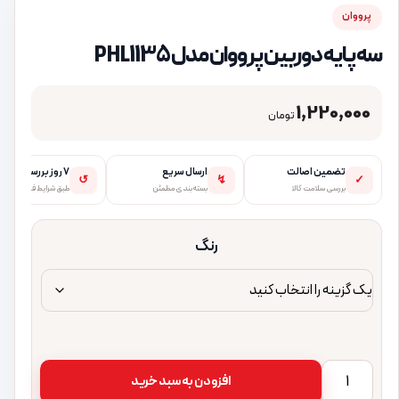
پرووان
سه پایه دوربین پرووان مدل PHL1135
1,220,000
تومان
تضمین اصالت
ارسال سریع
۷ روز بررسی
↺
↯
✓
بررسی سلامت کالا
بسته‌بندی مطمئن
طبق شرایط فروشگاه
رنگ
سه پایه دوربین پرووان مدل PHL1135 عدد
افزودن به سبد خرید