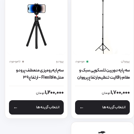
پرووان
موجود
پرودو
ناموجود
سه پایه دوربین تلسکوپی سبک و
سه‌پایه رومیزی منعطف پرودو
مقام باقالیت تنظیم ارتفاع پرووان
مدل Flexible – ارتفاع ۳۹
PHL1065
سانتی‌متر، مناسب موبایل و دوربین
این محصول دارای انواع مختلفی می باشد. گزینه ها ممکن است در صفحه 
این محصول دارای انواع مختلفی می 
تا ۲ کیلوگرم
1,200,000
1,700,000
تومان
تومان
انتخاب گزینه ها
انتخاب گزینه ها