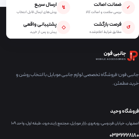
ضمانت اصالت
ارسال سریع
↯
✓
بررسی سلامت و اصالت کالا
روش‌های ارسال قابل انتخاب
فرصت بازگشت
پشتیبانی واقعی
◇
↺
مطابق شرایط اعلام‌شده
پیش و پس از خرید
جانبی فون
MOBILE ACCESSORIES
جانبی فون؛ فروشگاه تخصصی لوازم جانبی موبایل با انتخاب روشن و
خرید مطمئن.
فروشگاه وحید
اصفهان، خیابان فردوسی، روبه‌روی بازار موبایل، مجتمع زاینده‌رود، طبقه اول، واحد ۱۰۹
03132228180