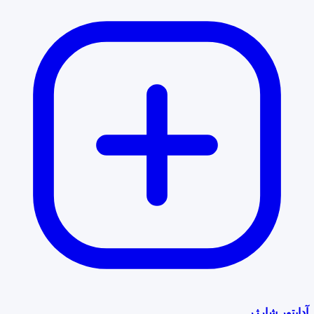
آداپتور شارژر