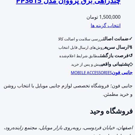
چندراهی برق پرووان مدل PPS615
1,500,000
تومان
این
انتخاب گزینه ها
محصول
✓
ضمانت اصالت
بررسی سلامت و اصالت کالا
دارای
↯
ارسال سریع
روش‌های ارسال قابل انتخاب
انواع
↺
فرصت بازگشت
مطابق شرایط اعلام‌شده
مختلفی
◇
پشتیبانی واقعی
پیش و پس از خرید
می
جانبی فون
MOBILE ACCESSORIES
باشد.
گزینه
جانبی فون؛ فروشگاه تخصصی لوازم جانبی موبایل با انتخاب روشن
ها
و خرید مطمئن.
ممکن
فروشگاه وحید
است
در
صفحه
اصفهان، خیابان فردوسی، روبه‌روی بازار موبایل، مجتمع زاینده‌رود،
محصول