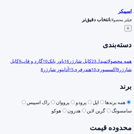
اسپیکر
انتخاب دقیق‌تر
فیلتر محصولات
×
دسته‌بندی
همه محصولات
مبدل
کابل شارژر
پاور بانک
گارد و قاب
کابل
9
10
16
23
شارژر
اکسسوری
هندزفری
آداپتور شارژر
8
15
10
9
برند
همه برندها
اپل
پرودو
پرووان
راک اسپیس
سامسونگ
گرین لاین
هدرون
هوکو
محدوده قیمت