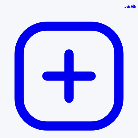
هولدر