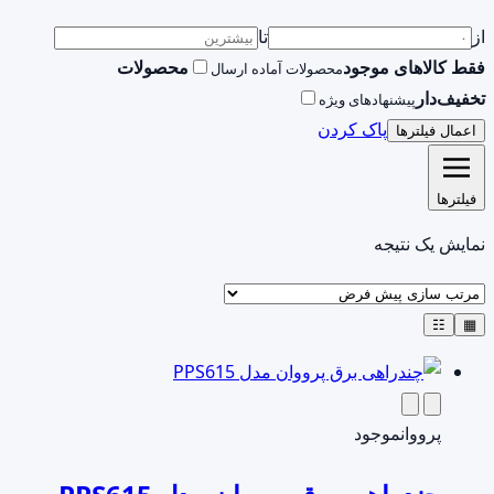
از
تا
فقط کالاهای موجود
محصولات
محصولات آماده ارسال
تخفیف‌دار
پیشنهادهای ویژه
پاک کردن
اعمال فیلترها
فیلترها
نمایش یک نتیجه
☷
▦
پرووان
موجود