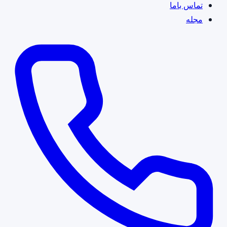
تماس باما
مجله