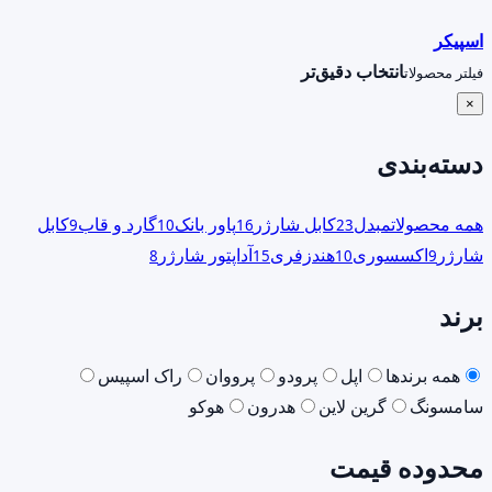
اسپیکر
انتخاب دقیق‌تر
فیلتر محصولات
×
دسته‌بندی
همه محصولات
مبدل
کابل شارژر
پاور بانک
گارد و قاب
کابل
9
10
16
23
شارژر
اکسسوری
هندزفری
آداپتور شارژر
8
15
10
9
برند
همه برندها
اپل
پرودو
پرووان
راک اسپیس
سامسونگ
گرین لاین
هدرون
هوکو
محدوده قیمت