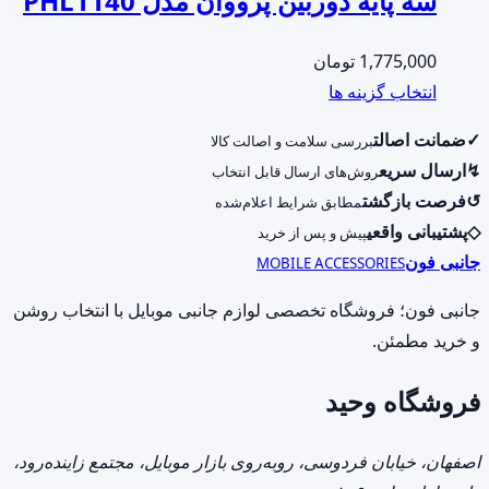
سه پایه دوربین پرووان مدل PHL1140
1,775,000
تومان
این
انتخاب گزینه ها
محصول
✓
ضمانت اصالت
بررسی سلامت و اصالت کالا
دارای
↯
ارسال سریع
روش‌های ارسال قابل انتخاب
انواع
↺
فرصت بازگشت
مطابق شرایط اعلام‌شده
مختلفی
◇
پشتیبانی واقعی
پیش و پس از خرید
می
جانبی فون
MOBILE ACCESSORIES
باشد.
گزینه
جانبی فون؛ فروشگاه تخصصی لوازم جانبی موبایل با انتخاب روشن
ها
و خرید مطمئن.
ممکن
فروشگاه وحید
است
در
صفحه
اصفهان، خیابان فردوسی، روبه‌روی بازار موبایل، مجتمع زاینده‌رود،
محصول