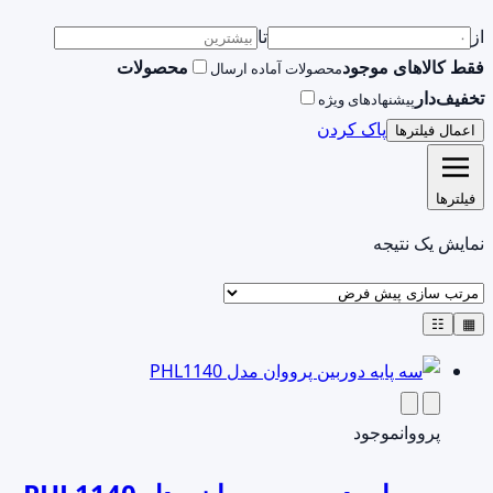
از
تا
فقط کالاهای موجود
محصولات
محصولات آماده ارسال
تخفیف‌دار
پیشنهادهای ویژه
پاک کردن
اعمال فیلترها
فیلترها
نمایش یک نتیجه
☷
▦
پرووان
موجود