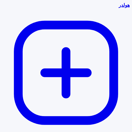
هولدر