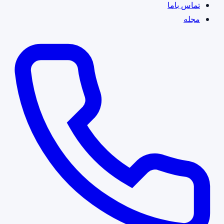
تماس باما
مجله