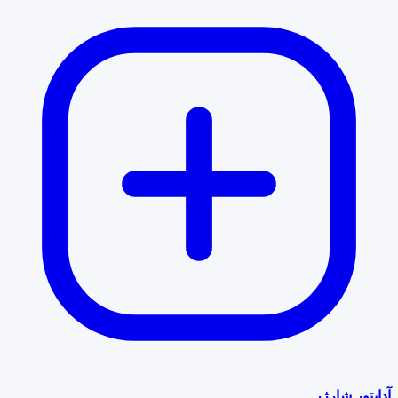
آداپتور شارژر