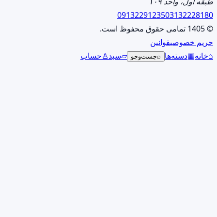
طبقه اول، واحد ۱۰۹
انتخاب
09132291235
03132228180
شوند
© 1405 تمامی حقوق محفوظ است.
حریم خصوصی
قوانین
⌂
خانه
▦
دسته‌ها
▱
سبد
♙
حساب
⌕
جست‌وجو