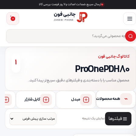
ارسال سریع، ضمانت اصالت و ۷ روز فرصت بررسی کالا
جانبی فون
0
JANEBI PHONE
×
ست‌وجوی محصول
کاتالوگ جانبی فون
1
ProOne PDH80
محصول مناسب را با دسته‌بندی و فیلترهای دقیق، سریع‌تر پیدا کنید.
⌁
همه محصولات
مبدل
کابل شارژر
فیلترها
نمایش یک نتیجه