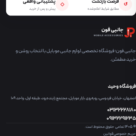
فرصت بازگشت
پشتیبانی واقعی
◇
↺
مطابق شرایط اعلام‌شده
پیش و پس از خرید
جانبی فون
MOBILE ACCESSORIES
جانبی فون؛ فروشگاه تخصصی لوازم جانبی موبایل با انتخاب روشن و
خرید مطمئن.
فروشگاه وحید
اصفهان، خیابان فردوسی، روبه‌روی بازار موبایل، مجتمع زاینده‌رود، طبقه اول، واحد ۱۰۹
03132228180
09132291235
© 1405 تمامی حقوق محفوظ است.
حریم خصوصی
قوانین