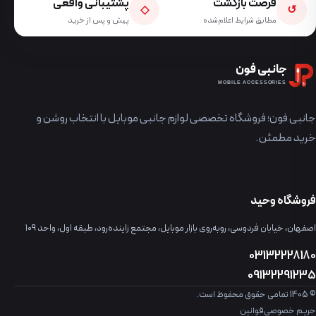
فرصت بازگشت
پشتیبانی واقعی
◇
↺
مطابق شرایط اعلام‌شده
پیش و پس از خرید
جانبی فون
MOBILE ACCESSORIES
جانبی فون؛ فروشگاه تخصصی لوازم جانبی موبایل با انتخاب روشن و
خرید مطمئن.
فروشگاه وحید
اصفهان، خیابان فردوسی، روبه‌روی بازار موبایل، مجتمع زاینده‌رود، طبقه اول، واحد ۱۰۹
03132228180
09132291235
© 1405 تمامی حقوق محفوظ است.
حریم خصوصی
قوانین