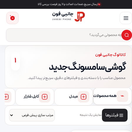
ارسال سریع، ضمانت اصالت و ۷ روز فرصت بررسی کالا
جانبی فون
0
JANEBI PHONE
×
ست‌وجوی محصول
کاتالوگ جانبی فون
1
گوشی سامسونگ جدید
محصول مناسب را با دسته‌بندی و فیلترهای دقیق، سریع‌تر پیدا کنید.
⌁
همه محصولات
مبدل
کابل شارژر
فیلترها
نمایش یک نتیجه