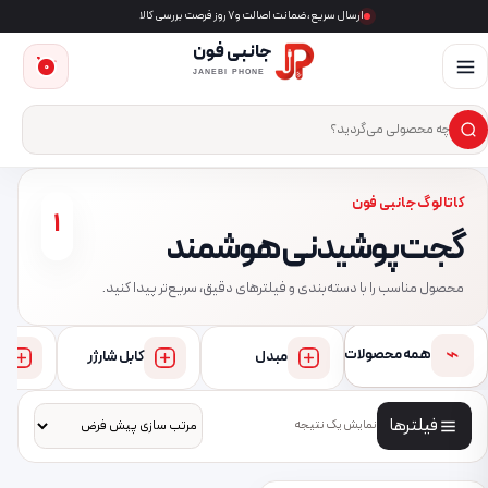
ارسال سریع، ضمانت اصالت و ۷ روز فرصت بررسی کالا
جانبی فون
0
JANEBI PHONE
×
ست‌وجوی محصول
کاتالوگ جانبی فون
1
گجت پوشیدنی هوشمند
محصول مناسب را با دسته‌بندی و فیلترهای دقیق، سریع‌تر پیدا کنید.
⌁
همه محصولات
مبدل
کابل شارژر
فیلترها
نمایش یک نتیجه