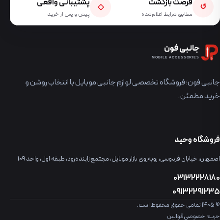
فرصت بازگشت
پشتیبانی واقعی
◇
↺
مطابق شرایط اعلام‌شده
پیش و پس از خرید
جانبی فون
MOBILE ACCESSORIES
جانبی فون؛ فروشگاه تخصصی لوازم جانبی موبایل با انتخاب روشن و
خرید مطمئن.
فروشگاه وحید
اصفهان، خیابان فردوسی، روبه‌روی بازار موبایل، مجتمع زاینده‌رود، طبقه اول، واحد ۱۰۹
03132228180
09132291235
© 1405 تمامی حقوق محفوظ است.
حریم خصوصی
قوانین