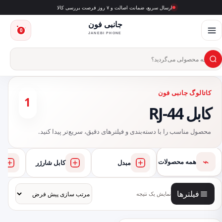
ارسال سریع، ضمانت اصالت و ۷ روز فرصت بررسی کالا
جانبی فون
0
JANEBI PHONE
×
ست‌وجوی محصول
کاتالوگ جانبی فون
1
کابل RJ-44
محصول مناسب را با دسته‌بندی و فیلترهای دقیق، سریع‌تر پیدا کنید.
⌁
همه محصولات
مبدل
کابل شارژر
فیلترها
نمایش یک نتیجه