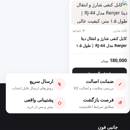
کابل شارژر
ناموجود
کابل کنفی شارژ و انتقال دیتا
Renjer مدل RJ-44 | طول ۱.۵
متر، کیفیت عالی
این محصول دارای انواع مختلفی می باشد. گزینه ها ممکن است در 
180,000
تومان
انتخاب گزینه ها
ضمانت اصالت
ارسال سریع
↯
✓
بررسی سلامت و اصالت کالا
روش‌های ارسال قابل انتخاب
فرصت بازگشت
پشتیبانی واقعی
◇
↺
مطابق شرایط اعلام‌شده
پیش و پس از خرید
جانبی فون