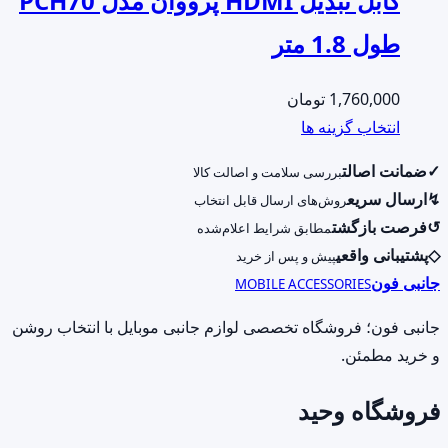
کابل تبدیل HDMI پرووان مدل PCH70
طول 1.8 متر
1,760,000
تومان
این
انتخاب گزینه ها
محصول
✓
ضمانت اصالت
بررسی سلامت و اصالت کالا
دارای
↯
ارسال سریع
روش‌های ارسال قابل انتخاب
انواع
↺
فرصت بازگشت
مطابق شرایط اعلام‌شده
مختلفی
◇
پشتیبانی واقعی
پیش و پس از خرید
می
جانبی فون
MOBILE ACCESSORIES
باشد.
گزینه
جانبی فون؛ فروشگاه تخصصی لوازم جانبی موبایل با انتخاب روشن
ها
و خرید مطمئن.
ممکن
فروشگاه وحید
است
در