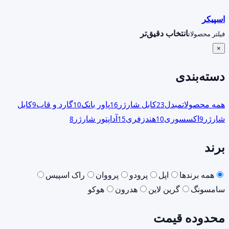
اسپیکر
انتخاب دقیق‌تر
فیلتر محصولات
×
دسته‌بندی
همه محصولات
مبدل
کابل شارژر
پاور بانک
گارد و قاب
کابل
9
10
16
23
شارژر
اکسسوری
هندزفری
آداپتور شارژر
8
15
10
9
برند
همه برندها
اپل
پرودو
پرووان
راک اسپیس
سامسونگ
گرین لاین
هدرون
هوکو
محدوده قیمت