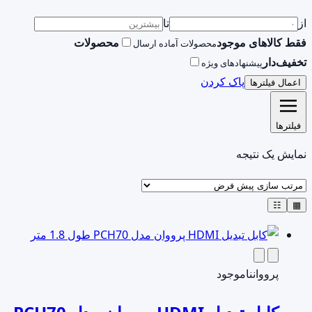
از
تا
فقط کالاهای موجود
محصولات
محصولات آماده ارسال
تخفیف‌دار
پیشنهادهای ویژه
پاک کردن
اعمال فیلترها
فیلترها
نمایش یک نتیجه
☷
▦
پرووان
ناموجود