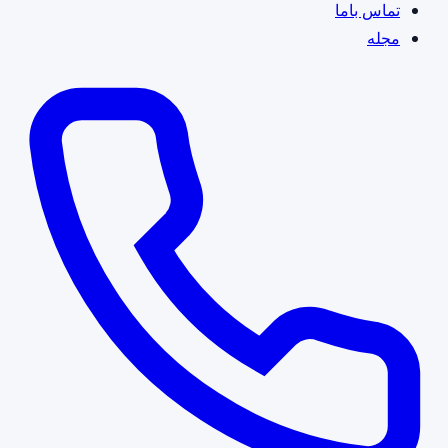
تماس باما
مجله