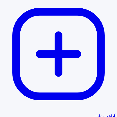
آداپتور شارژر