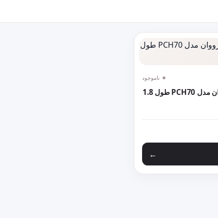
ناموجود
کابل تبدیل HDMI پرووان مدل PCH70 طول 1.8
اع مختلفی می باشد. گزینه ها ممکن است در صفحه محصول انتخاب ش