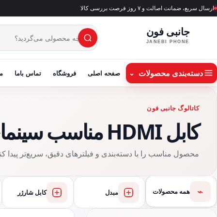
ارسال سریع، ضمانت اصالت و ۷ روز فرصت بررسی کالا
جانبی فون
×
جست‌وجوی محصول
JANEBI PHONE
دسته‌بندی محصولات
⌄
صفحه اصلی
فروشگاه
تماس باما
م
کاتالوگ جانبی فون
کابل HDMI مناسب سینمای خانگی
محصول مناسب را با دسته‌بندی و فیلترهای دقیق، سریع‌تر پیدا کنی
⌁
همه محصولات
مبدل
کابل شارژر