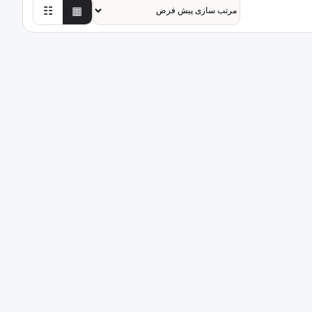
☷
▦
وند