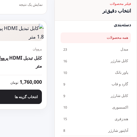
فیلتر محصولات
نمایش یک نتیجه
انتخاب دقیق‌تر
دسته‌بندی
همه محصولات
پرووان
مبدل
23
کابل شارژر
16
متر
پاور بانک
10
این محصول دارای انو
1,760,000
تومان
گارد و قاب
9
کابل شارژر
9
انتخاب گزینه ها
اکسسوری
10
هندزفری
15
آداپتور شارژر
8