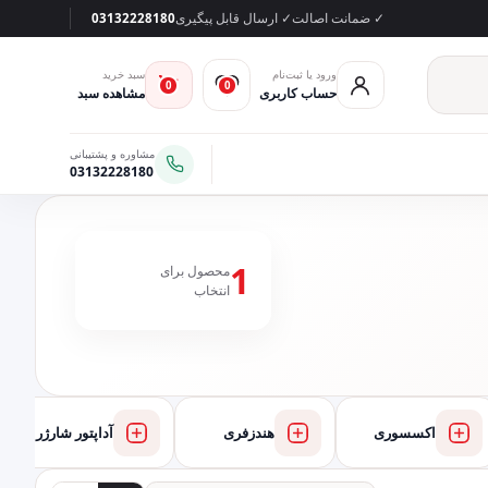
✓ ضمانت اصالت
✓ ارسال قابل پیگیری
03132228180
ورود یا ثبت‌نام
سبد خرید
0
0
حساب کاربری
مشاهده سبد
مشاوره و پشتیبانی
03132228180
1
محصول برای
انتخاب
اکسسوری
هندزفری
آداپتور شارژر