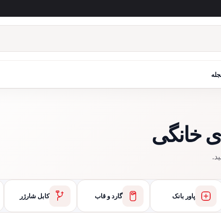
جله
د.
پاور بانک
گارد و قاب
کابل شارژر