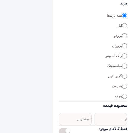
برند
همه برندها
اپل
پرودو
پرووان
راک اسپیس
سامسونگ
گرین لاین
هدرون
هوکو
محدوده قیمت
از
تا
فقط کالاهای موجود