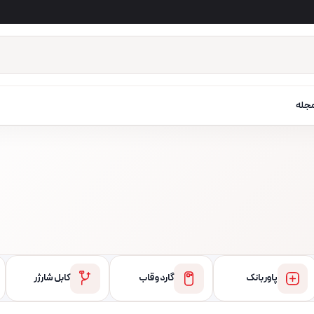
جله
پاور بانک
گارد و قاب
کابل شارژر