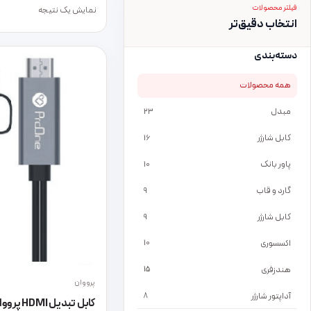
فیلتر محصولات
نمایش یک نتیجه
انتخاب دقیق‌تر
دسته‌بندی
همه محصولات
مبدل
23
کابل شارژر
16
پاور بانک
10
گارد و قاب
9
کابل شارژر
9
اکسسوری
10
هندزفری
15
پرووان
آداپتور شارژر
8