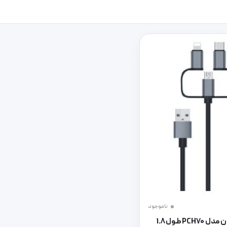
ناموجود
کابل تبدیل HDMI پرووان مدل PCH70 طول 1.8