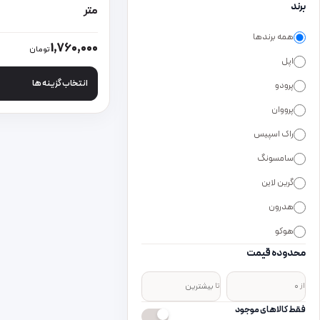
برند
متر
همه برندها
این محصول دارای انواع
1,760,000
تومان
اپل
انتخاب گزینه ها
پرودو
پرووان
راک اسپیس
سامسونگ
گرین لاین
هدرون
هوکو
محدوده قیمت
از
تا
فقط کالاهای موجود