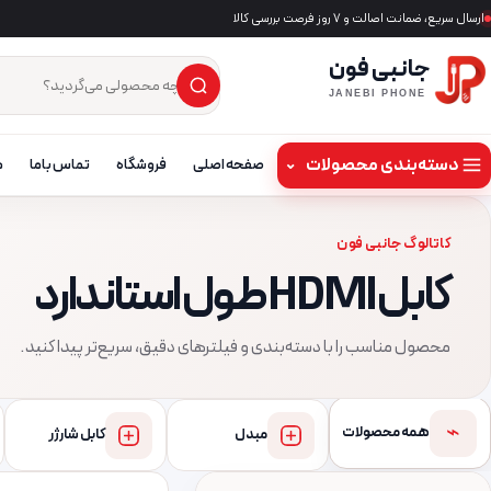
ارسال سریع، ضمانت اصالت و ۷ روز فرصت بررسی کالا
جانبی فون
×
جست‌وجوی محصول
JANEBI PHONE
دسته‌بندی محصولات
⌄
صفحه اصلی
فروشگاه
تماس باما
م
کاتالوگ جانبی فون
کابل HDMI طول استاندارد
محصول مناسب را با دسته‌بندی و فیلترهای دقیق، سریع‌تر پیدا کنید.
⌁
همه محصولات
مبدل
کابل شارژر