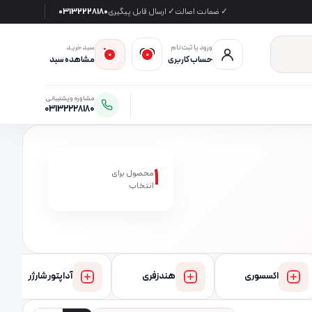
✓ ضمانت اصالت
✓ ارسال قابل پیگیری
03132228180
ورود یا ثبت‌نام
سبد خرید
0
0
حساب کاربری
مشاهده سبد
مشاوره و پشتیبانی
03132228180
1
محصول برای
انتخاب
اکسسوری
هندزفری
آداپتور شارژر