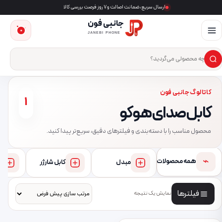
ارسال سریع، ضمانت اصالت و ۷ روز فرصت بررسی کالا
جانبی فون
0
JANEBI PHONE
×
ست‌وجوی محصول
کاتالوگ جانبی فون
1
کابل صدای هوکو
محصول مناسب را با دسته‌بندی و فیلترهای دقیق، سریع‌تر پیدا کنید.
⌁
همه محصولات
مبدل
کابل شارژر
فیلترها
نمایش یک نتیجه