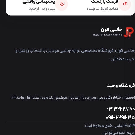
فرصت بازگشت
پشتیبانی واقعی
◇
↺
مطابق شرایط اعلام‌شده
پیش و پس از خرید
جانبی فون
MOBILE ACCESSORIES
جانبی فون؛ فروشگاه تخصصی لوازم جانبی موبایل با انتخاب روشن و
خرید مطمئن.
فروشگاه وحید
اصفهان، خیابان فردوسی، روبه‌روی بازار موبایل، مجتمع زاینده‌رود، طبقه اول، واحد ۱۰۹
03132228180
09132291235
© 1405 تمامی حقوق محفوظ است.
حریم خصوصی
قوانین