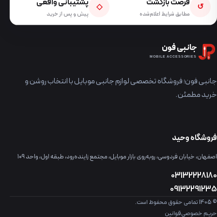
فرصت بازگشت
پشتیبانی واقعی
◇
↺
مطابق شرایط اعلام‌شده
پیش و پس از خرید
جانبی فون
MOBILE ACCESSORIES
جانبی فون؛ فروشگاه تخصصی لوازم جانبی موبایل با انتخاب روشن و
خرید مطمئن.
فروشگاه وحید
اصفهان، خیابان فردوسی، روبه‌روی بازار موبایل، مجتمع زاینده‌رود، طبقه اول، واحد ۱۰۹
03132228180
09132291235
© 1405 تمامی حقوق محفوظ است.
حریم خصوصی
قوانین