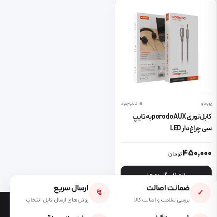
پرودو
ناموجود
کابل نوری porodo AUXبه تایپ
سی چراغ دار LED
این محصول دارای انواع مختلفی می باشد. گزینه ها ممکن است در صفحه 
450,000
تومان
انتخاب گزینه ها
ضمانت اصالت
ارسال سریع
↯
✓
بررسی سلامت و اصالت کالا
روش‌های ارسال قابل انتخاب