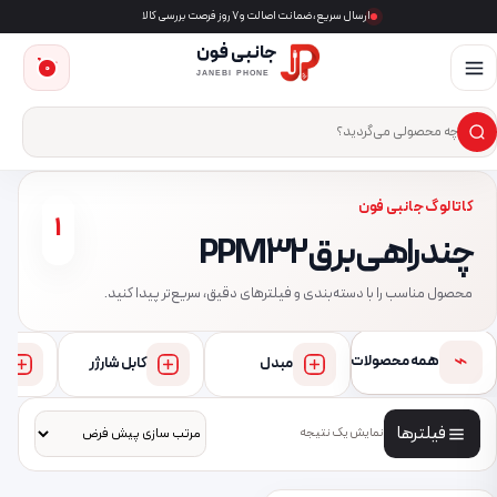
ارسال سریع، ضمانت اصالت و ۷ روز فرصت بررسی کالا
جانبی فون
0
JANEBI PHONE
×
ست‌وجوی محصول
کاتالوگ جانبی فون
1
چند راهی برق PPM32
محصول مناسب را با دسته‌بندی و فیلترهای دقیق، سریع‌تر پیدا کنید.
⌁
همه محصولات
مبدل
کابل شارژر
فیلترها
نمایش یک نتیجه