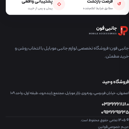
فرصت بازگشت
پشتیبانی واقعی
◇
↺
مطابق شرایط اعلام‌شده
پیش و پس از خرید
جانبی فون
MOBILE ACCESSORIES
جانبی فون؛ فروشگاه تخصصی لوازم جانبی موبایل با انتخاب روشن و
خرید مطمئن.
فروشگاه وحید
اصفهان، خیابان فردوسی، روبه‌روی بازار موبایل، مجتمع زاینده‌رود، طبقه اول، واحد ۱۰۹
03132228180
09132291235
© 1405 تمامی حقوق محفوظ است.
حریم خصوصی
قوانین