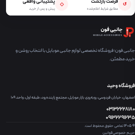
فرصت بازگشت
پشتیبانی واقعی
◇
↺
مطابق شرایط اعلام‌شده
پیش و پس از خرید
جانبی فون
MOBILE ACCESSORIES
جانبی فون؛ فروشگاه تخصصی لوازم جانبی موبایل با انتخاب روشن و
خرید مطمئن.
فروشگاه وحید
اصفهان، خیابان فردوسی، روبه‌روی بازار موبایل، مجتمع زاینده‌رود، طبقه اول، واحد ۱۰۹
03132228180
09132291235
© 1405 تمامی حقوق محفوظ است.
حریم خصوصی
قوانین