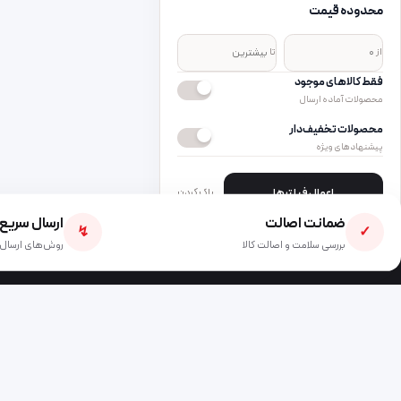
محدوده قیمت
از
تا
فقط کالاهای موجود
محصولات آماده ارسال
محصولات تخفیف‌دار
پیشنهادهای ویژه
اعمال فیلترها
پاک کردن
ضمانت اصالت
ارسال سریع
↯
✓
بررسی سلامت و اصالت کالا
روش‌های ارسال 
جانبی فون
فرو
MOBILE ACCESSORIES
اصفها
زایند