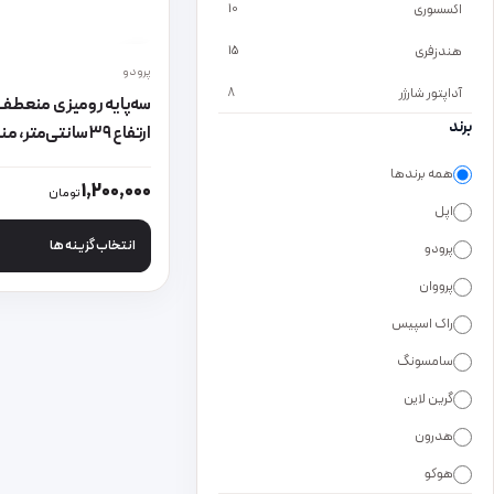
اکسسوری
10
هندزفری
15
پرودو
آداپتور شارژر
8
برند
کیلوگرم
همه برندها
این محصول دارای انواع
1,200,000
تومان
اپل
انتخاب گزینه ها
پرودو
پرووان
راک اسپیس
سامسونگ
گرین لاین
هدرون
هوکو