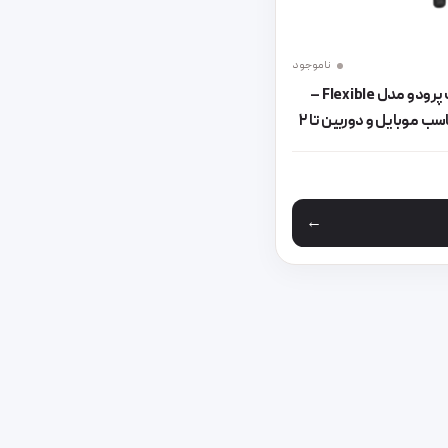
ناموجود
سه‌پایه رومیزی منعطف پرودو مدل Flexible –
ارتفاع ۳۹ سانتی‌متر، مناسب موبایل و دوربین تا ۲
 مختلفی می باشد. گزینه ها ممکن است در صفحه محصول انتخاب شوند