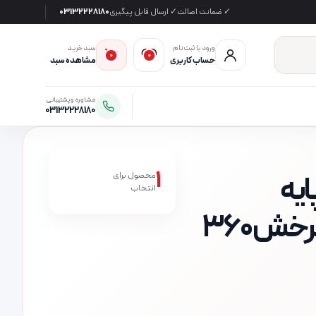
✓ ضمانت اصالت
✓ ارسال قابل پیگیری
03132228180
ورود یا ثبت‌نام
سبد خرید
0
0
حساب کاربری
مشاهده سبد
مشاوره و پشتیبانی
03132228180
1
ل، پایه
محصول برای
انتخاب
نگهدارنده دوربین، سه پایه ولاگری، سه پایه سبک، سه پایه با چرخش ۳۶۰