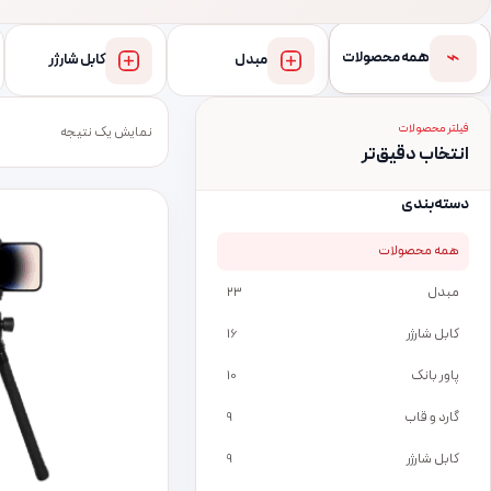
⌁
همه محصولات
مبدل
کابل شارژر
فیلتر محصولات
نمایش یک نتیجه
انتخاب دقیق‌تر
دسته‌بندی
همه محصولات
مبدل
23
کابل شارژر
16
پاور بانک
10
گارد و قاب
9
کابل شارژر
9