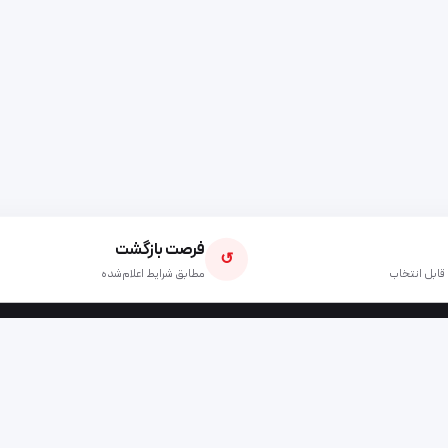
فرصت بازگشت
↺
قابل انتخاب
مطابق شرایط اعلام‌شده
شگاه وحید
ن، خیابان فردوسی، روبه‌روی بازار موبایل، مجتمع
ه‌رود، طبقه اول، واحد ۱۰۹