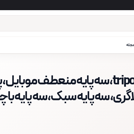
جله
پایه رومیزی پرودو، tripod porodo، سه پایه منعطف موبای