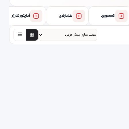
اکسسوری
هندزفری
آداپتور شارژر
☷
▦