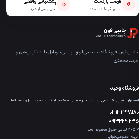
فرصت بازگشت
پشتیبانی واقعی
◇
↺
مطابق شرایط اعلام‌شده
پیش و پس از خرید
جانبی فون
MOBILE ACCESSORIES
جانبی فون؛ فروشگاه تخصصی لوازم جانبی موبایل با انتخاب روشن و
خرید مطمئن.
فروشگاه وحید
اصفهان، خیابان فردوسی، روبه‌روی بازار موبایل، مجتمع زاینده‌رود، طبقه اول، واحد ۱۰۹
03132228180
09132291235
© 1405 تمامی حقوق محفوظ است.
حریم خصوصی
قوانین