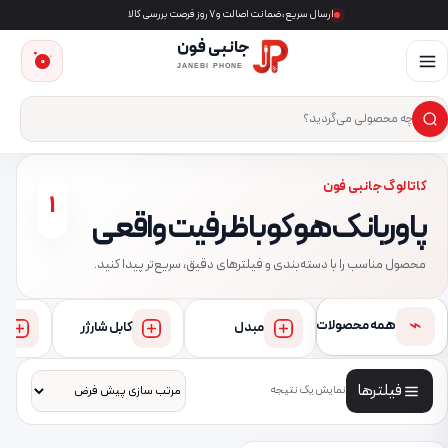
ارسال سریع، ضمانت اصالت و ۷ روز فرصت بررسی کالا
جانبی فون
0
JANEBI PHONE
×
ست‌وجوی محصول
کاتالوگ جانبی فون
1
پاوربانک هوکو با ظرفیت واقعی
محصول مناسب را با دسته‌بندی و فیلترهای دقیق، سریع‌تر پیدا کنید.
⌁
همه محصولات
مبدل
کابل شارژر
فیلترها
نمایش یک نتیجه