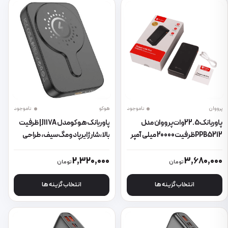
پرووان
ناموجود
هوکو
ناموجود
پاوربانک 22.5 وات پرووان مدل
پاوربانک هوکو مدل J117A | ظرفیت
PPB5212 ظرفیت 20000 میلی آمپر
بالا، شارژ ایرپاد و مگ‌سیف، طراحی
ساعت
شفاف و مدرن
این محصول دارای انواع مختلفی می باشد. گزینه ها ممکن است در صفحه 
این محصول دارای انواع مختلفی می 
2,320,000
3,680,000
تومان
تومان
انتخاب گزینه ها
انتخاب گزینه ها