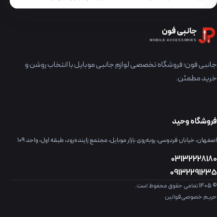
جانبی فون
MOBILE ACCESSORIES
جانبی فون؛ فروشگاه تخصصی لوازم جانبی موبایل با انتخاب روشن و
خرید مطمئن.
فروشگاه وحید
اصفهان، خیابان فردوسی، روبه‌روی بازار موبایل، مجتمع زاینده‌رود، طبقه اول، واحد ۱۰۹
03132228180
09132291235
© 1405 تمامی حقوق محفوظ است.
حریم خصوصی
قوانین