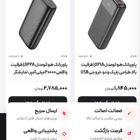
هوکو
ناموجود
هوکو
ناموجود
پاوربانک هوکو مدل J121A | ظرفیت
پاوربانک هوکو مدل J122A | ظرفیت
بالا، طراحی باریک و دو خروجی USB
واقعی 20000 میلی‌آمپر، نمایشگر
LED و دو خروجی USB
این محصول دارای انواع مختلفی می باشد. گزینه ها ممکن است در صفحه 
این محصول دارای انواع مختلفی می 
2,785,000
1,845,000
تومان
تومان
انتخاب گزینه ها
انتخاب گزینه ها
ضمانت اصالت
ارسال سریع
↯
✓
بررسی سلامت و اصالت کالا
روش‌های ارسال قابل انتخاب
فرصت بازگشت
پشتیبانی واقعی
◇
↺
مطابق شرایط اعلام‌شده
پیش و پس از خرید