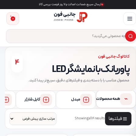
ارسال سریع، ضمانت اصالت و ۷ روز فرصت بررسی کالا
جانبی فون
0
JANEBI PHONE
×
ست‌وجوی محصول
کاتالوگ جانبی فون
4
پاوربانک با نمایشگر LED
محصول مناسب را با دسته‌بندی و فیلترهای دقیق، سریع‌تر پیدا کنید.
⌁
همه محصولات
مبدل
کابل شارژر
فیلترها
Showing all 4 results