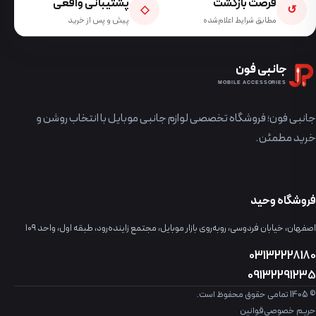
فرصت بازگشت
پشتیبانی واقعی
◇
↺
مطابق شرایط اعلام‌شده
پیش و پس از خرید
جانبی فون
MOBILE ACCESSORIES
جانبی فون؛ فروشگاه تخصصی لوازم جانبی موبایل با انتخاب روشن و
خرید مطمئن.
فروشگاه وحید
اصفهان، خیابان فردوسی، روبه‌روی بازار موبایل، مجتمع زاینده‌رود، طبقه اول، واحد ۱۰۹
03132228180
09132291235
© 1405 تمامی حقوق محفوظ است.
حریم خصوصی
قوانین