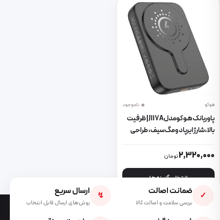
هوکو
ناموجود
پاوربانک هوکو مدل J117A | ظرفیت
بالا، شارژ ایرپاد و مگ‌سیف، طراحی
شفاف و مدرن
این محصول دارای انواع مختلفی می باشد. گزینه ها ممکن است در صفحه 
2,320,000
تومان
انتخاب گزینه ها
ضمانت اصالت
ارسال سریع
↯
✓
بررسی سلامت و اصالت کالا
روش‌های ارسال قابل انتخاب