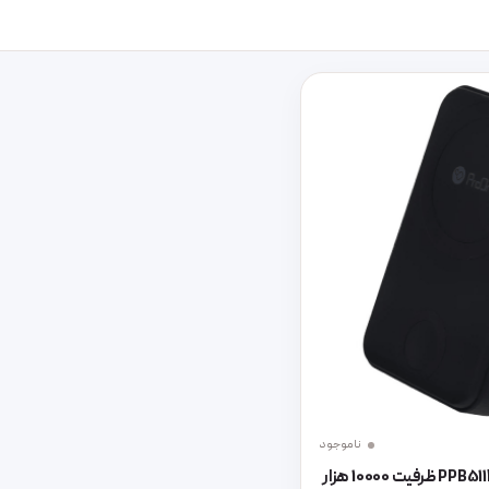
ناموجود
پاوربانک پرووان مدل PPB5113 ظرفیت 10000 هزار