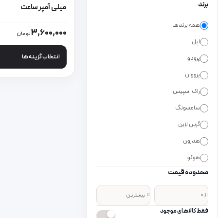
برند
میلی آمپر ساعت
همه برندها
این محصول دارای انواع
3,600,000
تومان
اپل
انتخاب گزینه ها
پرودو
پرووان
راک اسپیس
سامسونگ
گرین لاین
هدرون
هوکو
محدوده قیمت
از
تا
فقط کالاهای موجود