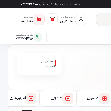
✓ ضمانت اصالت
✓ ارسال قابل پیگیری
03132228180
ورود یا ثبت‌نام
سبد خرید
0
0
حساب کاربری
مشاهده سبد
مشاوره و پشتیبانی
03132228180
1
محصول برای
انتخاب
اکسسوری
هندزفری
آداپتور شارژر