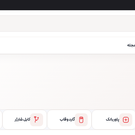
جله
پاور بانک
گارد و قاب
کابل شارژر