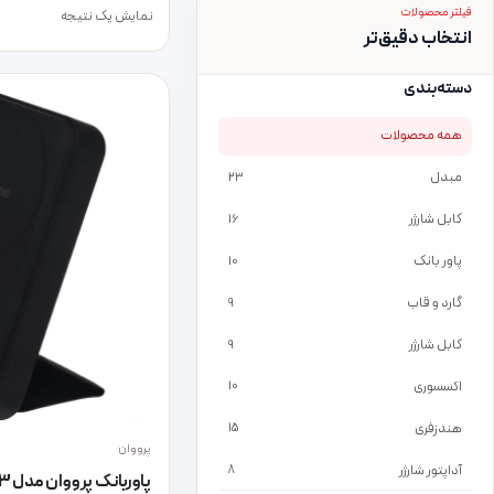
فیلتر محصولات
نمایش یک نتیجه
انتخاب دقیق‌تر
دسته‌بندی
همه محصولات
مبدل
23
کابل شارژر
16
پاور بانک
10
گارد و قاب
9
کابل شارژر
9
اکسسوری
10
هندزفری
15
پرووان
آداپتور شارژر
8