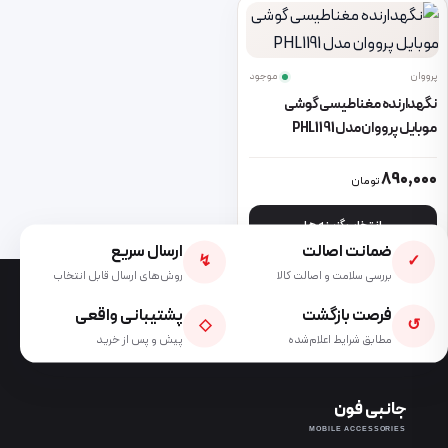
پرووان
موجود
نگهدارنده مغناطیسی گوشی
موبایل پرووان مدل PHL1191
این محصول دارای انواع مختلفی می باشد. گزینه ها ممکن است در صفحه 
890,000
تومان
انتخاب گزینه ها
ضمانت اصالت
ارسال سریع
↯
✓
بررسی سلامت و اصالت کالا
روش‌های ارسال قابل انتخاب
فرصت بازگشت
پشتیبانی واقعی
◇
↺
مطابق شرایط اعلام‌شده
پیش و پس از خرید
جانبی فون
MOBILE ACCESSORIES