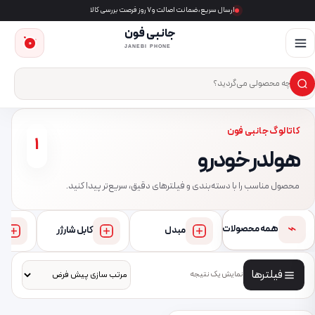
ارسال سریع، ضمانت اصالت و ۷ روز فرصت بررسی کالا
جانبی فون
0
JANEBI PHONE
×
ست‌وجوی محصول
کاتالوگ جانبی فون
1
هولدر خودرو
محصول مناسب را با دسته‌بندی و فیلترهای دقیق، سریع‌تر پیدا کنید.
⌁
همه محصولات
مبدل
کابل شارژر
فیلترها
نمایش یک نتیجه