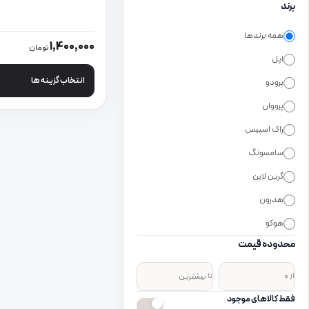
برند
همه برندها
این محصول دارای انواع
1,400,000
تومان
اپل
انتخاب گزینه ها
پرودو
پرووان
راک اسپیس
سامسونگ
گرین لاین
هدرون
هوکو
محدوده قیمت
از
تا
فقط کالاهای موجود