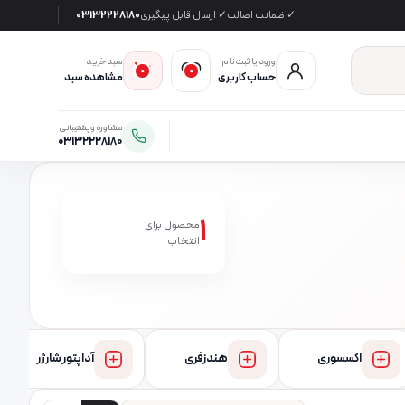
✓ ضمانت اصالت
✓ ارسال قابل پیگیری
03132228180
ورود یا ثبت‌نام
سبد خرید
0
0
حساب کاربری
مشاهده سبد
مشاوره و پشتیبانی
03132228180
1
محصول برای
انتخاب
اکسسوری
هندزفری
آداپتور شارژر