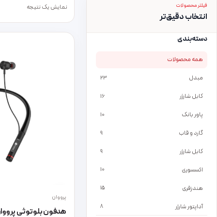
فیلتر محصولات
نمایش یک نتیجه
انتخاب دقیق‌تر
دسته‌بندی
همه محصولات
مبدل
23
کابل شارژر
16
پاور بانک
10
گارد و قاب
9
کابل شارژر
9
اکسسوری
10
هندزفری
15
پرووان
آداپتور شارژر
8
هدفون بلوتوثی پرووان PHB3380گرد