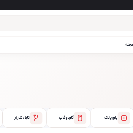
جله
پاور بانک
گارد و قاب
کابل شارژر