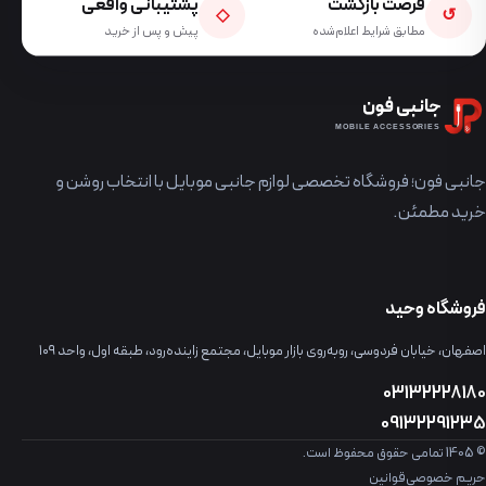
فرصت بازگشت
پشتیبانی واقعی
◇
↺
مطابق شرایط اعلام‌شده
پیش و پس از خرید
جانبی فون
MOBILE ACCESSORIES
جانبی فون؛ فروشگاه تخصصی لوازم جانبی موبایل با انتخاب روشن و
خرید مطمئن.
فروشگاه وحید
اصفهان، خیابان فردوسی، روبه‌روی بازار موبایل، مجتمع زاینده‌رود، طبقه اول، واحد ۱۰۹
03132228180
09132291235
© 1405 تمامی حقوق محفوظ است.
حریم خصوصی
قوانین