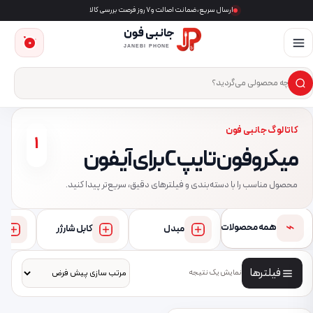
ارسال سریع، ضمانت اصالت و ۷ روز فرصت بررسی کالا
جانبی فون
0
JANEBI PHONE
×
ست‌وجوی محصول
کاتالوگ جانبی فون
1
میکروفون تایپ C برای آیفون
محصول مناسب را با دسته‌بندی و فیلترهای دقیق، سریع‌تر پیدا کنید.
⌁
همه محصولات
مبدل
کابل شارژر
فیلترها
نمایش یک نتیجه