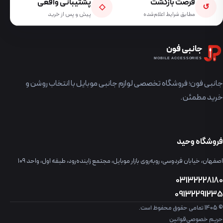
فرصت بازگشت
پشتیبانی واقعی
◇
↺
مطابق شرایط اعلام‌شده
پیش و پس از خرید
جانبی فون
MOBILE ACCESSORIES
جانبی فون؛ فروشگاه تخصصی لوازم جانبی موبایل با انتخاب روشن و
خرید مطمئن.
فروشگاه وحید
اصفهان، خیابان فردوسی، روبه‌روی بازار موبایل، مجتمع زاینده‌رود، طبقه اول، واحد ۱۰۹
03132228180
09132291235
© 1405 تمامی حقوق محفوظ است.
حریم خصوصی
قوانین