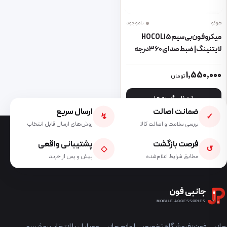
هوکو
ناموجود
میکروفون بی‌سیم HOCO L15
لایتنینگ | ضبط صدای ۳۶۰ درجه
HD با برد ۱۵ متری و باتری ۶ ساعته
این محصول دارای انواع مختلفی می باشد. گزینه ها ممکن است در صفحه 
1,550,000
تومان
انتخاب گزینه ها
ضمانت اصالت
ارسال سریع
↯
✓
بررسی سلامت و اصالت کالا
روش‌های ارسال قابل انتخاب
فرصت بازگشت
پشتیبانی واقعی
◇
↺
مطابق شرایط اعلام‌شده
پیش و پس از خرید
جانبی فون
MOBILE ACCESSORIES
جانبی فون؛ فروشگاه تخصصی لوازم جانبی موبایل با انتخاب روشن و