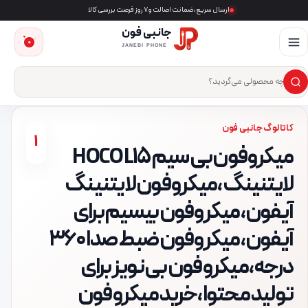
ارسال سریع، ضمانت اصالت و ۷ روز فرصت بررسی کالا
جانبی فون
0
JANEBI PHONE
×
ست‌وجوی محصول
کاتالوگ جانبی فون
1
میکروفون بی سیم HOCO L15
لایتنینگ، میکروفون لایتنینگ
آیفون، میکروفون بیسیم برای
آیفون، میکروفون ضبط صدا ۳۶۰
درجه، میکروفون بی نویز برای
تولید محتوا، خرید میکروفون