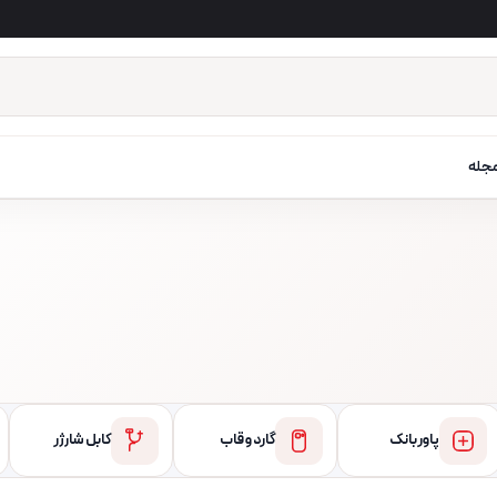
جله
پاور بانک
گارد و قاب
کابل شارژر