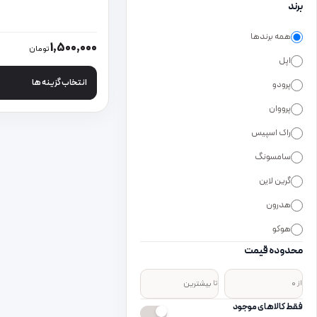
برند
همه برندها
این محصول دارای انواع
1,500,000
تومان
اپل
انتخاب گزینه ها
پرودو
پرووان
راک اسپیس
سامسونگ
گرین لاین
هدرون
هوکو
محدوده قیمت
از
تا
فقط کالاهای موجود