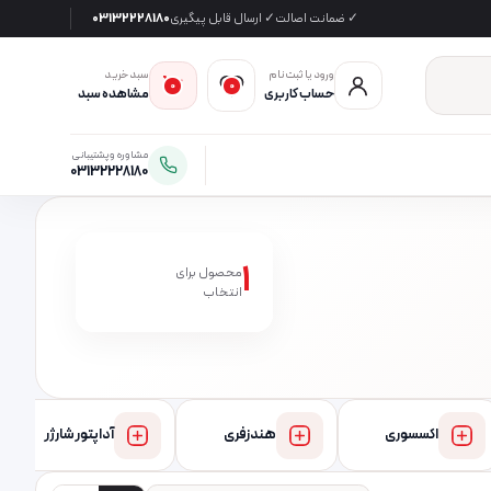
✓ ضمانت اصالت
✓ ارسال قابل پیگیری
03132228180
ورود یا ثبت‌نام
سبد خرید
0
0
حساب کاربری
مشاهده سبد
مشاوره و پشتیبانی
03132228180
1
محصول برای
انتخاب
اکسسوری
هندزفری
آداپتور شارژر