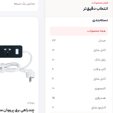
فیلتر محصولات
نمایش یک نتیجه
انتخاب دقیق‌تر
دسته‌بندی
همه محصولات
مبدل
23
کابل شارژر
16
پاور بانک
10
گارد و قاب
9
کابل شارژر
9
اکسسوری
10
هندزفری
15
پرووان
آداپتور شارژر
8
چندراهی برق پرووان مدل 615