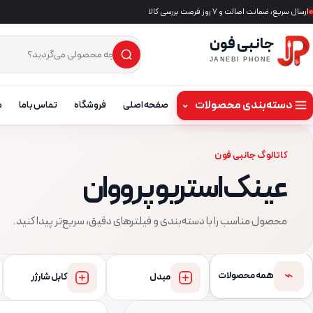
ارسال سریع، ضمانت اصالت و ۷ روز فرصت بررسی کالا
جانبی فون
×
جست‌وجوی محصول
JANEBI PHONE
دسته‌بندی محصولات
⌄
صفحه اصلی
فروشگاه
تماس باما
م
کاتالوگ جانبی فون
عینک استریو پرووان
محصول مناسب را با دسته‌بندی و فیلترهای دقیق، سریع‌تر پیدا کنید.
⌁
همه محصولات
مبدل
کابل شارژر