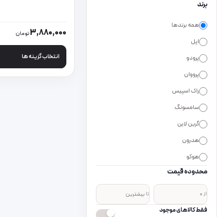
برند
همه برندها
این محصول دارای انواع
3,880,000
تومان
اپل
انتخاب گزینه ها
پرودو
پرووان
راک اسپیس
سامسونگ
گرین لاین
هدرون
هوکو
محدوده قیمت
از
تا
فقط کالاهای موجود