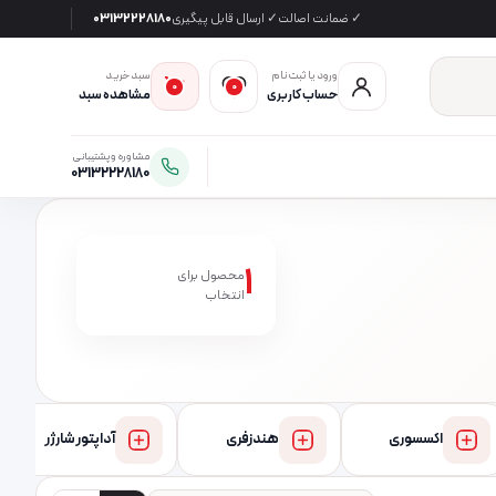
✓ ضمانت اصالت
✓ ارسال قابل پیگیری
03132228180
ورود یا ثبت‌نام
سبد خرید
0
0
حساب کاربری
مشاهده سبد
مشاوره و پشتیبانی
03132228180
1
محصول برای
انتخاب
اکسسوری
هندزفری
آداپتور شارژر