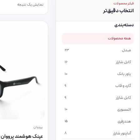
فیلتر محصولات
نمایش یک نتیجه
انتخاب دقیق‌تر
دسته‌بندی
همه محصولات
مبدل
23
کابل شارژر
16
پاور بانک
10
گارد و قاب
9
کابل شارژر
9
اکسسوری
10
هندزفری
15
پرووان
آداپتور شارژر
8
عینک هوشمند پرووان مدل 1