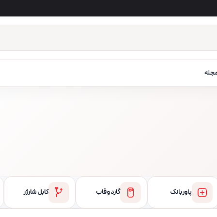
جله
پاور بانک
گارد و قاب
کابل شارژر