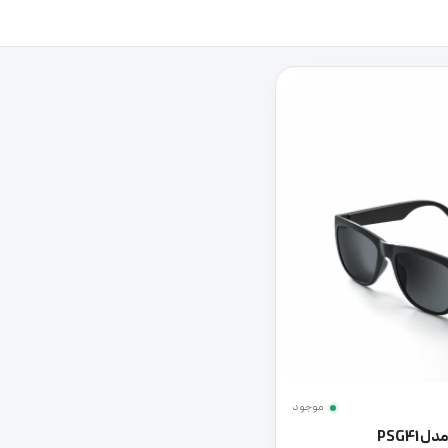
موجود
PSG4