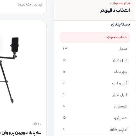
فیلتر محصولات
نمایش یک نتیجه
انتخاب دقیق‌تر
دسته‌بندی
همه محصولات
مبدل
23
کابل شارژر
16
پاور بانک
10
گارد و قاب
9
کابل شارژر
9
اکسسوری
10
هندزفری
15
پرووان
آداپتور شارژر
8
سه پایه دوربین پرووان مدل 40