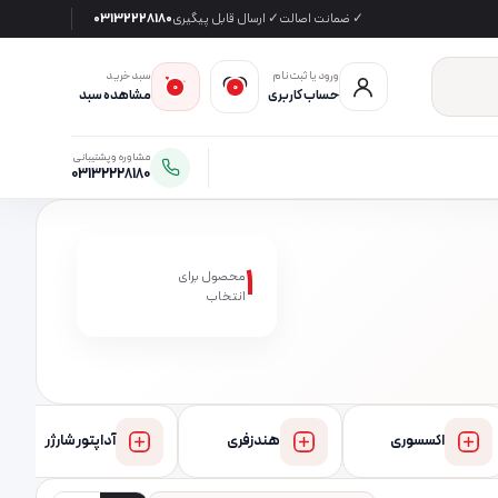
✓ ضمانت اصالت
✓ ارسال قابل پیگیری
03132228180
ورود یا ثبت‌نام
سبد خرید
0
0
حساب کاربری
مشاهده سبد
مشاوره و پشتیبانی
03132228180
1
محصول برای
انتخاب
اکسسوری
هندزفری
آداپتور شارژر