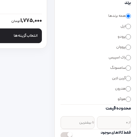
برند
همه برندها
این محصول دارای انواع
1,775,000
تومان
اپل
انتخاب گزینه ها
پرودو
پرووان
راک اسپیس
سامسونگ
گرین لاین
هدرون
هوکو
محدوده قیمت
از
تا
فقط کالاهای موجود