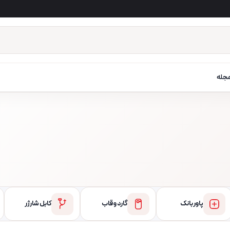
جله
پاور بانک
گارد و قاب
کابل شارژر