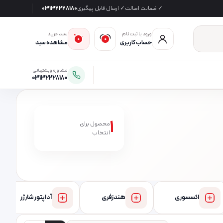
✓ ضمانت اصالت
✓ ارسال قابل پیگیری
03132228180
ورود یا ثبت‌نام
سبد خرید
0
0
حساب کاربری
مشاهده سبد
مشاوره و پشتیبانی
03132228180
1
محصول برای
انتخاب
اکسسوری
هندزفری
آداپتور شارژر