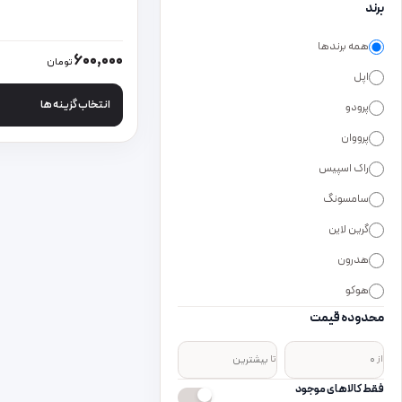
برند
همه برندها
این محصول دارای انواع
600,000
تومان
اپل
انتخاب گزینه ها
پرودو
پرووان
راک اسپیس
سامسونگ
گرین لاین
هدرون
هوکو
محدوده قیمت
از
تا
فقط کالاهای موجود