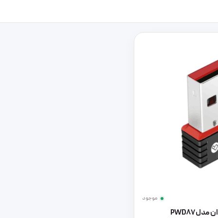
موجود
دل PWD87