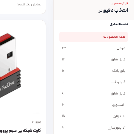
فیلتر محصولات
نمایش یک نتیجه
انتخاب دقیق‌تر
دسته‌بندی
همه محصولات
مبدل
23
کابل شارژر
16
پاور بانک
10
گارد و قاب
9
کابل شارژر
9
اکسسوری
10
هندزفری
15
پرووان
آداپتور شارژر
8
کارت شبکه بی سیم پرووان م