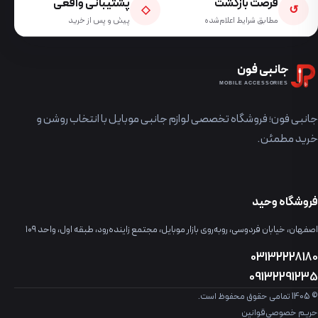
فرصت بازگشت
پشتیبانی واقعی
◇
↺
مطابق شرایط اعلام‌شده
پیش و پس از خرید
جانبی فون
MOBILE ACCESSORIES
جانبی فون؛ فروشگاه تخصصی لوازم جانبی موبایل با انتخاب روشن و
خرید مطمئن.
فروشگاه وحید
اصفهان، خیابان فردوسی، روبه‌روی بازار موبایل، مجتمع زاینده‌رود، طبقه اول، واحد ۱۰۹
03132228180
09132291235
© 1405 تمامی حقوق محفوظ است.
حریم خصوصی
قوانین