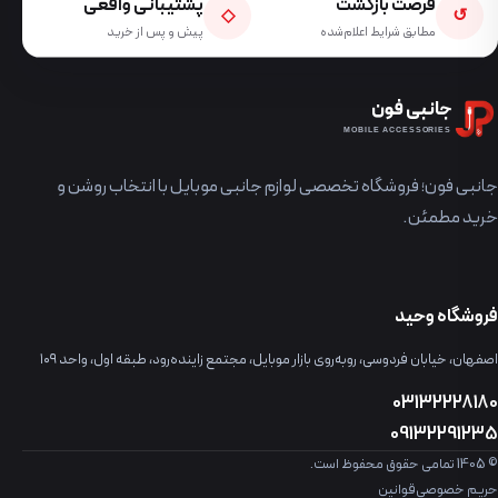
فرصت بازگشت
پشتیبانی واقعی
◇
↺
مطابق شرایط اعلام‌شده
پیش و پس از خرید
جانبی فون
MOBILE ACCESSORIES
جانبی فون؛ فروشگاه تخصصی لوازم جانبی موبایل با انتخاب روشن و
خرید مطمئن.
فروشگاه وحید
اصفهان، خیابان فردوسی، روبه‌روی بازار موبایل، مجتمع زاینده‌رود، طبقه اول، واحد ۱۰۹
03132228180
09132291235
© 1405 تمامی حقوق محفوظ است.
حریم خصوصی
قوانین