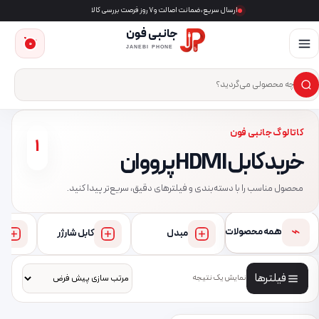
ارسال سریع، ضمانت اصالت و ۷ روز فرصت بررسی کالا
جانبی فون
0
JANEBI PHONE
×
ست‌وجوی محصول
کاتالوگ جانبی فون
1
خرید کابل HDMI پرووان
محصول مناسب را با دسته‌بندی و فیلترهای دقیق، سریع‌تر پیدا کنید.
⌁
همه محصولات
مبدل
کابل شارژر
فیلترها
نمایش یک نتیجه