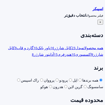
اسپیکر
انتخاب دقیق‌تر
فیلتر محصولات
×
دسته‌بندی
همه محصولات
مبدل
کابل شارژر
پاور بانک
گارد و قاب
کابل
9
10
16
23
شارژر
اکسسوری
هندزفری
آداپتور شارژر
8
15
10
9
برند
همه برندها
اپل
پرودو
پرووان
راک اسپیس
سامسونگ
گرین لاین
هدرون
هوکو
محدوده قیمت