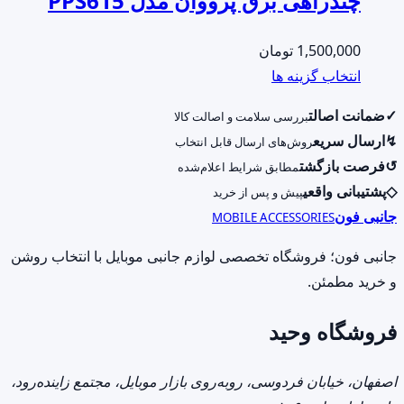
چندراهی برق پرووان مدل PPS615
1,500,000
تومان
این
انتخاب گزینه ها
محصول
✓
ضمانت اصالت
بررسی سلامت و اصالت کالا
دارای
↯
ارسال سریع
روش‌های ارسال قابل انتخاب
انواع
↺
فرصت بازگشت
مطابق شرایط اعلام‌شده
مختلفی
◇
پشتیبانی واقعی
پیش و پس از خرید
می
جانبی فون
MOBILE ACCESSORIES
باشد.
گزینه
جانبی فون؛ فروشگاه تخصصی لوازم جانبی موبایل با انتخاب روشن
ها
و خرید مطمئن.
ممکن
فروشگاه وحید
است
در
صفحه
اصفهان، خیابان فردوسی، روبه‌روی بازار موبایل، مجتمع زاینده‌رود،
محصول