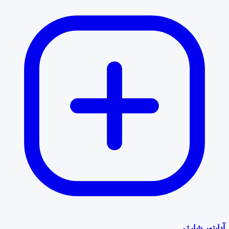
آداپتور شارژر