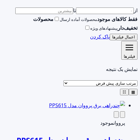
از
تا
فقط کالاهای موجود
محصولات
محصولات آماده ارسال
تخفیف‌دار
پیشنهادهای ویژه
پاک کردن
اعمال فیلترها
فیلترها
نمایش یک نتیجه
☷
▦
پرووان
موجود