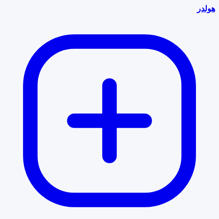
هولدر