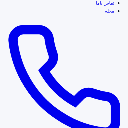
تماس باما
مجله