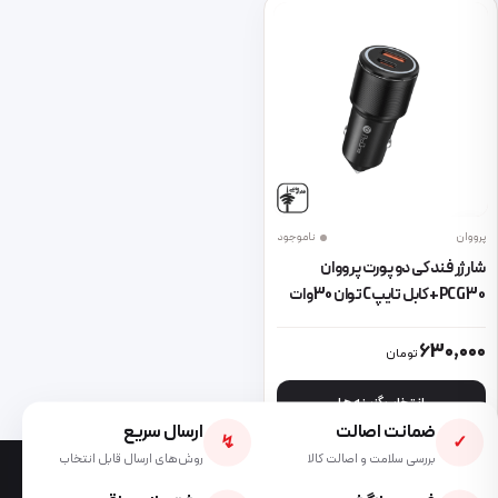
پرووان
ناموجود
شارژر فندکی دو پورت پرووان
PCG30+کابل تایپCتوان 30وات
این محصول دارای انواع مختلفی می باشد. گزینه ها ممکن است در صفحه 
630,000
تومان
انتخاب گزینه ها
ضمانت اصالت
ارسال سریع
↯
✓
بررسی سلامت و اصالت کالا
روش‌های ارسال قابل انتخاب