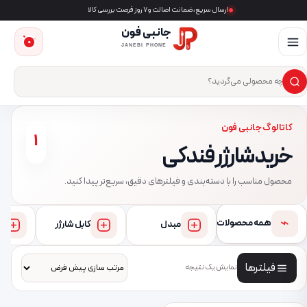
ارسال سریع، ضمانت اصالت و ۷ روز فرصت بررسی کالا
جانبی فون
0
JANEBI PHONE
×
ست‌وجوی محصول
کاتالوگ جانبی فون
1
خرید شارژر فندکی
محصول مناسب را با دسته‌بندی و فیلترهای دقیق، سریع‌تر پیدا کنید.
⌁
همه محصولات
مبدل
کابل شارژر
فیلترها
نمایش یک نتیجه