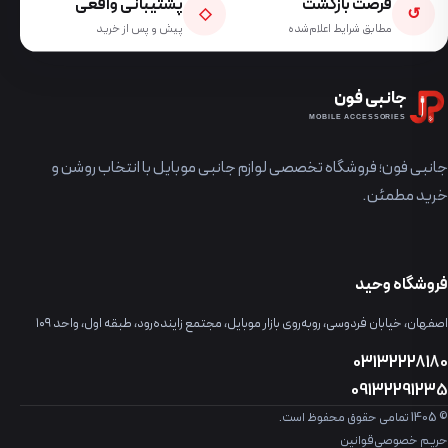
فرصت بازگشت
پشتیبانی واقعی
◇
↺
مطابق شرایط اعلام‌شده
پیش و پس از خرید
جانبی فون
MOBILE ACCESSORIES
جانبی فون؛ فروشگاه تخصصی لوازم جانبی موبایل با انتخاب روشن و
خرید مطمئن.
فروشگاه وحید
اصفهان، خیابان فردوسی، روبه‌روی بازار موبایل، مجتمع زاینده‌رود، طبقه اول، واحد ۱۰۹
03132228180
09132291235
© 1405 تمامی حقوق محفوظ است.
حریم خصوصی
قوانین