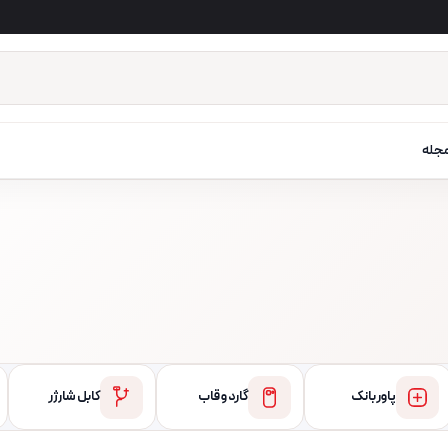
جله
پاور بانک
گارد و قاب
کابل شارژر