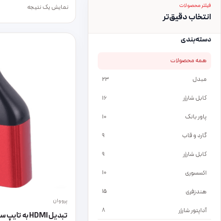
فیلتر محصولات
نمایش یک نتیجه
انتخاب دقیق‌تر
دسته‌بندی
همه محصولات
مبدل
23
کابل شارژر
16
پاور بانک
10
گارد و قاب
9
کابل شارژر
9
اکسسوری
10
هندزفری
15
پرووان
آداپتور شارژر
8