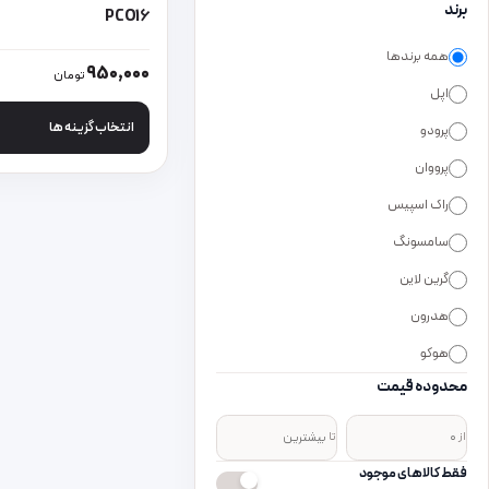
برند
PCO16
همه برندها
این محصول دارای انواع
950,000
تومان
اپل
انتخاب گزینه ها
پرودو
پرووان
راک اسپیس
سامسونگ
گرین لاین
هدرون
هوکو
محدوده قیمت
از
تا
فقط کالاهای موجود