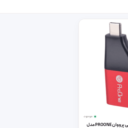
موجود
تبدیل HDMI به تایپ سی پرووان PROONE مدل