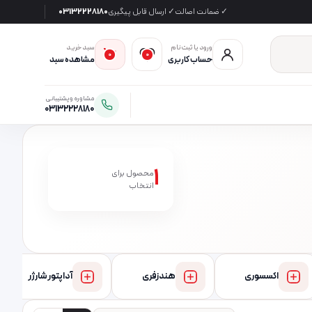
✓ ضمانت اصالت
✓ ارسال قابل پیگیری
03132228180
ورود یا ثبت‌نام
سبد خرید
0
0
حساب کاربری
مشاهده سبد
مشاوره و پشتیبانی
03132228180
1
محصول برای
انتخاب
اکسسوری
هندزفری
آداپتور شارژر