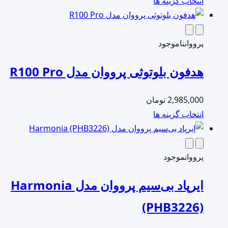
این
انتخاب گزینه ها
محصول
دارای
انواع
پرووان
ناموجود
مختلفی
هدفون بلوتوثی پرووان مدل R100 Pro
می
باشد.
2,985,000
تومان
گزینه
این
انتخاب گزینه ها
ها
محصول
ممکن
دارای
است
انواع
پرووان
موجود
در
مختلفی
صفحه
ایرپاد بی‌سیم پرووان مدل Harmonia
می
محصول
باشد.
انتخاب
(PHB3226)
گزینه
شوند
ها