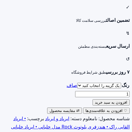
✓
تضمین اصالت
بررسی سلامت کالا
↯
ارسال سریع
بسته‌بندی مطمئن
↺
۷ روز بررسی
طبق شرایط فروشگاه
رنگ
صاف
ایرپاد
القایی
افزودن به سبد خرید
راک
♡
افزودن به علاقه‌مندی‌ها
⇄
مقایسه محصول
مدل
شناسه محصول:
نامعلوم
دسته:
ایرپاد و ایرباد
برچسب:
• ایرپاد
خلبانی
القایی راک • هندزفری بلوتوث Rock مدل خلبانی • ایرپاد خلبانی