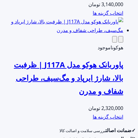
3,140,000
تومان
ممکن
این
انتخاب گزینه ها
است
محصول
در
دارای
صفحه
انواع
محصول
مختلفی
هوکو
ناموجود
انتخاب
می
شوند
پاوربانک هوکو مدل J117A | ظرفیت
باشد.
گزینه
بالا، شارژ ایرپاد و مگ‌سیف، طراحی
ها
شفاف و مدرن
ممکن
است
در
2,320,000
تومان
صفحه
این
انتخاب گزینه ها
محصول
محصول
✓
ضمانت اصالت
بررسی سلامت و اصالت کالا
انتخاب
دارای