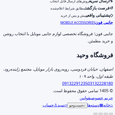
↯
ارسال سریع
روش‌های ارسال قابل انتخاب
شوند
انواع
↺
فرصت بازگشت
مطابق شرایط اعلام‌شده
مختلفی
◇
پشتیبانی واقعی
پیش و پس از خرید
می
جانبی فون
MOBILE ACCESSORIES
باشد.
گزینه
جانبی فون؛ فروشگاه تخصصی لوازم جانبی موبایل با انتخاب روشن
ها
و خرید مطمئن.
ممکن
فروشگاه وحید
است
در
صفحه
اصفهان، خیابان فردوسی، روبه‌روی بازار موبایل، مجتمع زاینده‌رود،
محصول
طبقه اول، واحد ۱۰۹
انتخاب
09132291235
03132228180
شوند
© 1405 تمامی حقوق محفوظ است.
حریم خصوصی
قوانین
⌂
خانه
▦
دسته‌ها
▱
سبد
♙
حساب
⌕
جست‌وجو