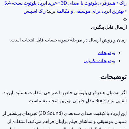
|
راک • هندزفری بلوتوث با صدای 3D • خرید ایرپاد بلوتوث نسخه 5.4
کیفیت
• بهترین ایرپاد برای موسیقی و مکالمه
برند:
راک اسپیس
صدای
◇
3D
ارسال قابل پیگیری
و
زمان و روش ارسال در مرحلهٔ تسویه‌حساب قابل انتخاب است.
بلوتوث
نسخه
توضیحات
5.4
توضیحات تکمیلی
عدد
توضیحات
اگر به‌دنبال هندزفری بلوتوثی خاص با طراحی متفاوت هستید، ایرپاد
القایی برند Rock مدل خلبانی بهترین انتخاب شماست.
این ایرپاد با کیفیت صدای سه‌بعدی (3D Sound) تجربه‌ای بی‌نظیر از
شنیدن موسیقی و تماشای فیلم برایتان فراهم می‌کند. استفاده از