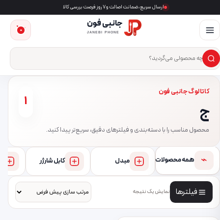
ارسال سریع، ضمانت اصالت و ۷ روز فرصت بررسی کالا
جانبی فون
0
JANEBI PHONE
×
ست‌وجوی محصول
کاتالوگ جانبی فون
1
ج
محصول مناسب را با دسته‌بندی و فیلترهای دقیق، سریع‌تر پیدا کنید.
⌁
همه محصولات
مبدل
کابل شارژر
فیلترها
نمایش یک نتیجه