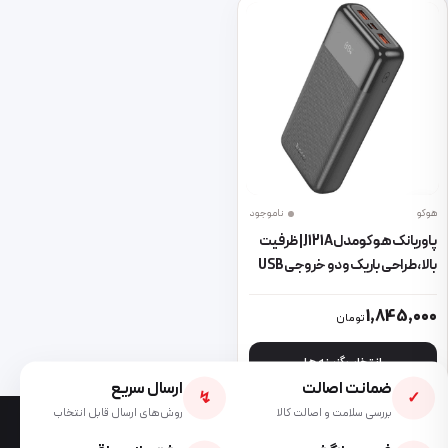
هوکو
ناموجود
پاوربانک هوکو مدل J121A | ظرفیت
بالا، طراحی باریک و دو خروجی USB
این محصول دارای انواع مختلفی می باشد. گزینه ها ممکن است در صفحه 
1,845,000
تومان
انتخاب گزینه ها
ضمانت اصالت
ارسال سریع
↯
✓
بررسی سلامت و اصالت کالا
روش‌های ارسال قابل انتخاب