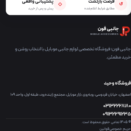
فرصت بازگشت
پشتیبانی واقعی
◇
↺
مطابق شرایط اعلام‌شده
پیش و پس از خرید
جانبی فون
MOBILE ACCESSORIES
جانبی فون؛ فروشگاه تخصصی لوازم جانبی موبایل با انتخاب روشن و
خرید مطمئن.
فروشگاه وحید
اصفهان، خیابان فردوسی، روبه‌روی بازار موبایل، مجتمع زاینده‌رود، طبقه اول، واحد ۱۰۹
03132228180
09132291235
© 1405 تمامی حقوق محفوظ است.
حریم خصوصی
قوانین