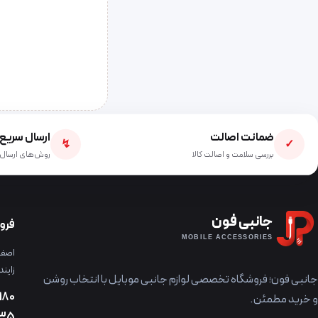
ضمانت اصالت
ارسال سریع
↯
✓
بررسی سلامت و اصالت کالا
روش‌های ارسال 
جانبی فون
فرو
MOBILE ACCESSORIES
اصفها
زایند
جانبی فون؛ فروشگاه تخصصی لوازم جانبی موبایل با انتخاب روشن
180
و خرید مطمئن.
235