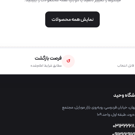
فیلترها را تغییر دهید یا دوباره همهٔ محصولات را ببینید.
نمایش همه محصولات
فرصت بازگشت
↺
قابل انتخاب
مطابق شرایط اعلام‌شده
شگاه وحید
ن، خیابان فردوسی، روبه‌روی بازار موبایل، مجتمع
ه‌رود، طبقه اول، واحد ۱۰۹
03132228
09132291