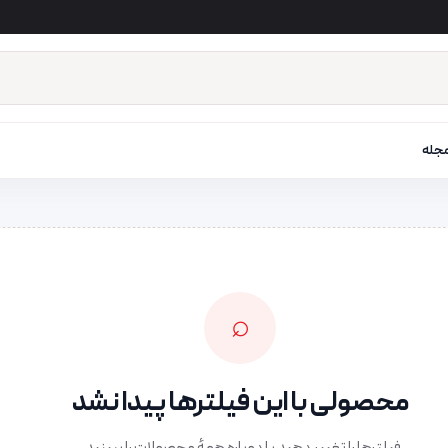
جله
⌕
محصولی با این فیلترها پیدا نشد