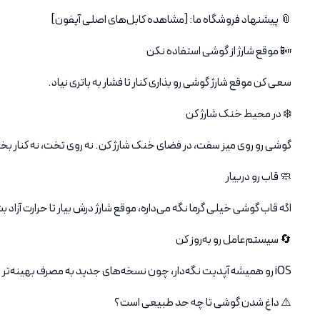
📎 پیشنهاد فروشگاه ما: [مشاهده کابل‌های اصلی آیفون]
📴 موقع شارژ از گوشی استفاده نکن
سعی کن موقع شارژ گوشی رو بذاری کنار تا فشار به باتری نیاد.
❄️ در محیط خنک شارژ کن
گوشی رو روی میز سفت، در فضای خنک شارژ کن. نه روی تخت، نه کنار بخا
🧼 قاب رو دربیار
اگه قاب گوشی خیلی گرما نگه می‌داره، موقع شارژ درش بیار تا حرارت آزاد ب
🔄 سیستم‌عامل رو به‌روز کن
iOS رو همیشه آپدیت نگه‌دار، چون نسخه‌های جدید به مصرف بهینه‌تر باتری کمک می‌کنن.
⚠️ داغ شدن گوشی تا چه حد طبیعی است؟