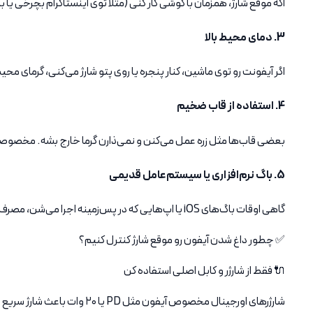
اگه موقع شارژ، همزمان با گوشی کار کنی (مثلاً توی اینستاگرام بچرخی یا 
3. دمای محیط بالا
اگر آیفونت رو توی ماشین، کنار پنجره یا روی پتو شارژ می‌کنی، گرمای 
4. استفاده از قاب ضخیم
بعضی قاب‌ها مثل زره عمل می‌کنن و نمی‌ذارن گرما خارج بشه. مخصوصاً
5. باگ نرم‌افزاری یا سیستم‌عامل قدیمی
گاهی اوقات باگ‌های iOS یا اپ‌هایی که در پس‌زمینه اجرا می‌شن، مصرف باتری رو زیاد می‌کنن و گوشی موقع شارژ داغ می‌کنه.
✅ چطور داغ شدن آیفون رو موقع شارژ کنترل کنیم؟
🔌 فقط از شارژر و کابل اصلی استفاده کن
شارژرهای اورجینال مخصوص آیفون مثل PD یا ۲۰ وات باعث شارژ سریع و ایمن می‌شن.