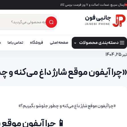
ارسال سریع، ضمانت اصالت و ۷ روز فرصت بررسی کالا
جانبی فون
×
جست‌وجوی محصول
JANEBI PHONE
دسته‌بندی محصولات
⌄
صفحه اصلی
فروشگاه
تماس باما
م
تیر 25, 1404
«چرا آیفون موقع شارژ داغ می‌کنه و 
«چرا آیفون موقع شارژ داغ می‌کنه و چطور جلوشو بگیریم؟»
📱 چرا آیفون موقع 