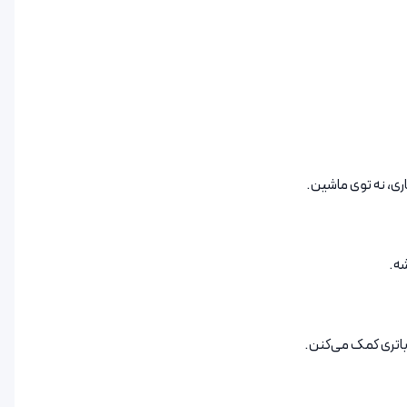
ری، نه توی ماشین.
شه.