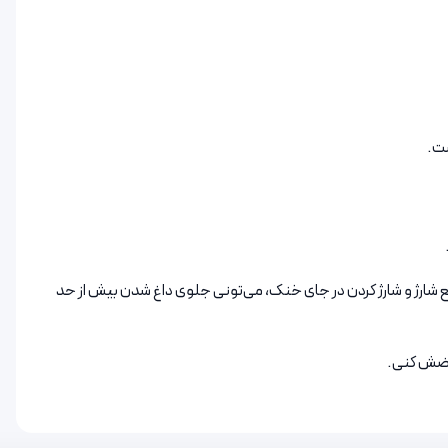
ست.
قع شارژ و شارژ کردن در جای خنک، می‌تونی جلوی داغ شدن بیش از حد
عوضش کنی.