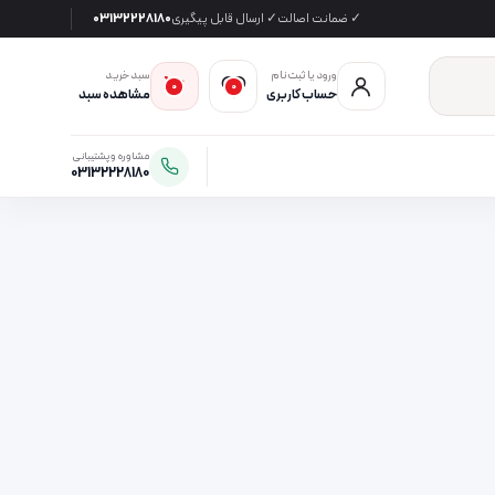
✓ ضمانت اصالت
✓ ارسال قابل پیگیری
03132228180
ورود یا ثبت‌نام
سبد خرید
0
0
حساب کاربری
مشاهده سبد
مشاوره و پشتیبانی
03132228180