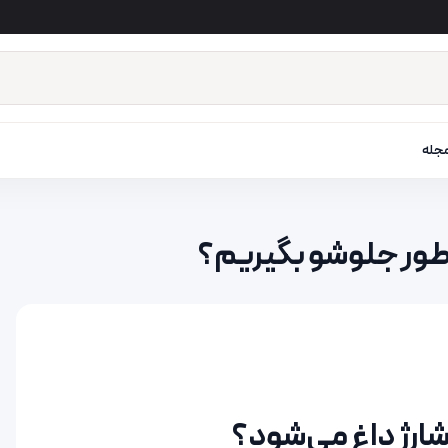
جله
چطور جلوشو بگیریم؟
شارژ داغ می‌شود؟